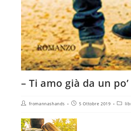
– Ti amo già da un po’
Autore
Articolo
Catego
fromannashands
5 Ottobre 2019
lib
dell'articolo:
pubblicato:
dell'ar