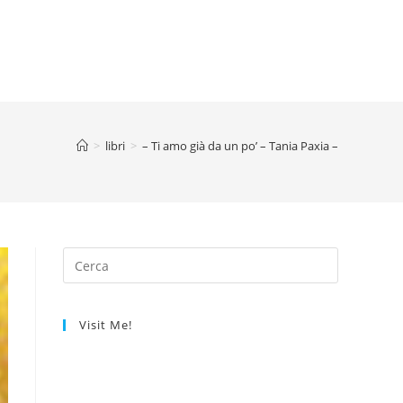
>
libri
>
– Ti amo già da un po’ – Tania Paxia –
Visit Me!