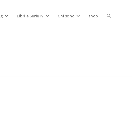
Attiva/disatt
og
Libri e SerieTV
Chi sono
shop
la
ricerca
sul
sito
web