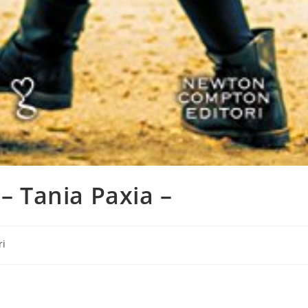
 – Tania Paxia –
ria
ri
ticolo: