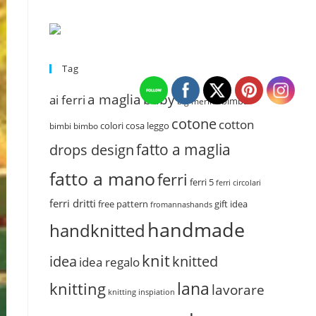
Tag
a maglia
baby
ai ferri
bimba
big merino
cotone
cotton
colori
cosa leggo
bimbi
bimbo
fatto a maglia
drops design
fatto a mano
ferri
ferri 5
ferri circolari
ferri dritti
free pattern
gift idea
fromannashands
handmade
handknitted
knit
idea
knitted
idea regalo
lana
knitting
lavorare
knitting inspiation