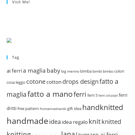
Visit Me!
Tag
a maglia
baby
ai ferri
bimba
colori
big merino
bimbi
bimbo
fatto a
drops design
cotone
cotton
cosa leggo
fatto a mano
ferri
maglia
ferri
ferri 5
ferri circolari
handknitted
dritti
free pattern
gift idea
fromannashands
handmade
knit
idea
knitted
idea regalo
lana
knitting
lavorare ai ferri