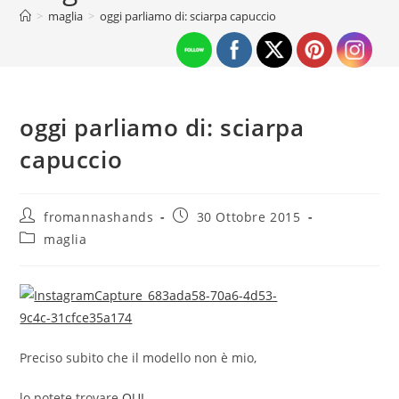
>
maglia
>
oggi parliamo di: sciarpa capuccio
oggi parliamo di: sciarpa
capuccio
Autore
Articolo
fromannashands
30 Ottobre 2015
dell'articolo:
pubblicato:
Categoria
maglia
dell'articolo:
Preciso subito che il modello non è mio,
lo potete trovare
QUI
.