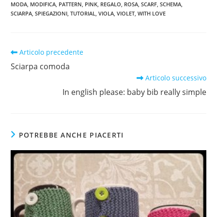
MODA
,
MODIFICA
,
PATTERN
,
PINK
,
REGALO
,
ROSA
,
SCARF
,
SCHEMA
,
SCIARPA
,
SPIEGAZIONI
,
TUTORIAL
,
VIOLA
,
VIOLET
,
WITH LOVE
Leggi
Articolo precedente
altri
Sciarpa comoda
articoli
Articolo successivo
In english please: baby bib really simple
POTREBBE ANCHE PIACERTI