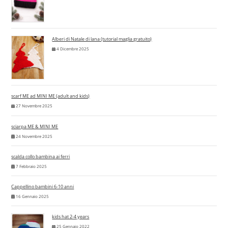
Alberi di Natale di lana (tutorial maglia gratuito)
4 Dicembre 2025
scarf ME ad MINI ME (adult and kids)
27 Novembre 2025
sciarpa ME & MINI ME
24 Novembre 2025
scalda collo bambina ai ferri
7 Febbraio 2025
Cappellino bambini 6-10 anni
16 Gennaio 2025
kids hat 2-4 years
25 Gennaio 2022