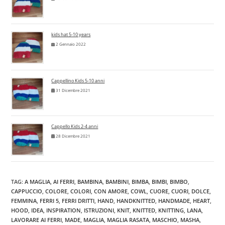
kids hat 5-10 years
2 Gennaio 2022
Cappellino Kids 5-10 anni
31 Dicembre 2021
Cappello Kids 2-4 anni
28 Dicembre 2021
TAG
:
A MAGLIA
,
AI FERRI
,
BAMBINA
,
BAMBINI
,
BIMBA
,
BIMBI
,
BIMBO
,
CAPPUCCIO
,
COLORE
,
COLORI
,
CON AMORE
,
COWL
,
CUORE
,
CUORI
,
DOLCE
,
FEMMINA
,
FERRI 5
,
FERRI DRITTI
,
HAND
,
HANDKNITTED
,
HANDMADE
,
HEART
,
HOOD
,
IDEA
,
INSPIRATION
,
ISTRUZIONI
,
KNIT
,
KNITTED
,
KNITTING
,
LANA
,
LAVORARE AI FERRI
,
MADE
,
MAGLIA
,
MAGLIA RASATA
,
MASCHIO
,
MASHA
,