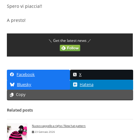
Spero vi piaccia!!
A presto!
＼ Get the latest news ／
Facebook
X
Bluesky
Hatena
Copy
Related posts
Nuovo cappello a righe / New hat pattern
23 Gennaio 2026