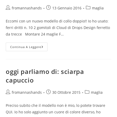
Autore
Articolo
Categoria
fromannashands
13 Gennaio 2016
maglia
dell'articolo:
pubblicato:
dell'articolo:
Eccomi con un nuovo modello di collo doppio!! Io ho usato:
ferri dritti n. 10 2 gomitoli di Cloud di Drops Design ferretto
da trecce Montare 24 maglie F…
Collo
Continua A Leggere
Doppio
Con
Trecce
oggi parliamo di: sciarpa
capuccio
Autore
Articolo
Categoria
fromannashands
30 Ottobre 2015
maglia
dell'articolo:
pubblicato:
dell'articolo:
Preciso subito che il modello non è mio, lo potete trovare
QUI. Io ho solo aggiunto un cuore di colore diverso, ho