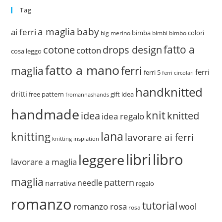
Tag
a maglia
baby
ai ferri
bimba
colori
big merino
bimbi
bimbo
fatto a
drops design
cotone
cotton
cosa leggo
fatto a mano
ferri
maglia
ferri
ferri 5
ferri circolari
handknitted
dritti
free pattern
gift idea
fromannashands
handmade
knit
idea
knitted
idea regalo
lana
knitting
lavorare ai ferri
knitting inspiation
libri
libro
leggere
lavorare a maglia
maglia
pattern
needle
narrativa
regalo
romanzo
tutorial
romanzo rosa
wool
rosa