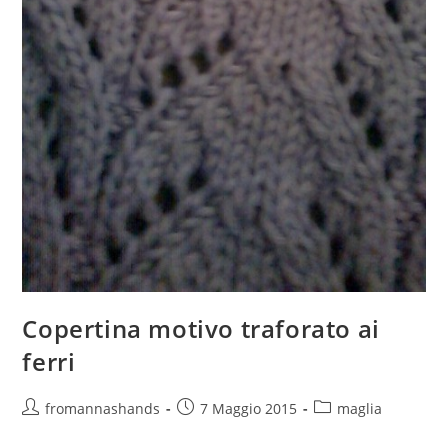
Copertina motivo traforato ai
ferri
Autore
Articolo
Categoria
fromannashands
7 Maggio 2015
maglia
dell'articolo:
pubblicato:
dell'articolo: