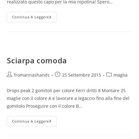
realizzato questo capo per la mia nipotina! Spero…
Oggi
Continua A Leggere
Parliamo
Di:
Sciarpa
Capuccio
Sciarpa comoda
Autore
Articolo
Categoria
fromannashands
25 Settembre 2015
maglia
dell'articolo:
pubblicato:
dell'articolo:
Drops peak 2 gomitoli per colore Ferri dritti 8 Montare 25
maglie con il colore A e lavorare a legaccio fino alla fine del
gomitolo Proseguire con il colore B…
Sciarpa
Continua A Leggere
Comoda