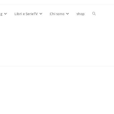
Attiva/disatt
og
Libri e SerieTV
Chi sono
shop
la
ricerca
sul
sito
web