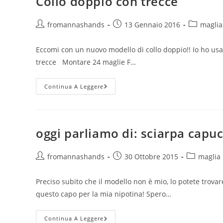
Collo doppio con trecce
Autore
Articolo
Categoria
fromannashands
13 Gennaio 2016
maglia
dell'articolo:
pubblicato:
dell'artico
Eccomi con un nuovo modello di collo doppio!! Io ho usato
trecce Montare 24 maglie F…
Collo
Continua A Leggere
Doppio
Con
Trecce
oggi parliamo di: sciarpa capu
Autore
Articolo
Categoria
fromannashands
30 Ottobre 2015
maglia
dell'articolo:
pubblicato:
dell'articol
Preciso subito che il modello non è mio, lo potete trovar
questo capo per la mia nipotina! Spero…
Oggi
Continua A Leggere