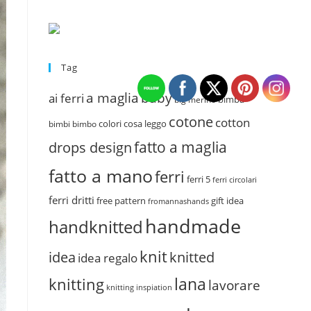
Tag
a maglia
baby
ai ferri
bimba
big merino
cotone
cotton
colori
cosa leggo
bimbi
bimbo
fatto a maglia
drops design
fatto a mano
ferri
ferri 5
ferri circolari
ferri dritti
free pattern
gift idea
fromannashands
handmade
handknitted
knit
idea
knitted
idea regalo
lana
knitting
lavorare
knitting inspiation