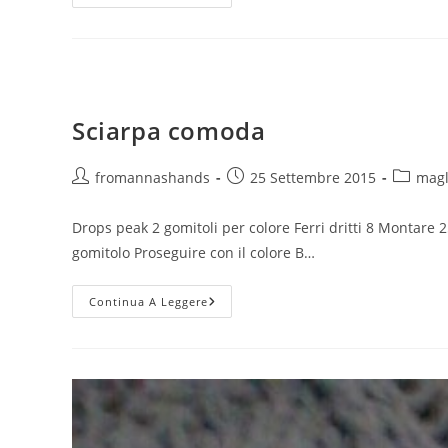
Parliamo
Di:
Sciarpa
Capuccio
Sciarpa comoda
Autore
Articolo
Categor
fromannashands
25 Settembre 2015
magl
dell'articolo:
pubblicato:
dell'arti
Drops peak 2 gomitoli per colore Ferri dritti 8 Montare 25
gomitolo Proseguire con il colore B…
Sciarpa
Continua A Leggere
Comoda