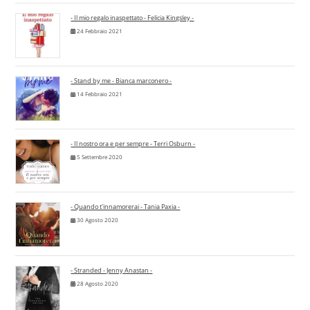
- Il mio regalo inaspettato - Felicia Kingsley -
24 Febbraio 2021
- Stand by me - Bianca marconero -
14 Febbraio 2021
- Il nostro ora e per sempre - Terri Osburn -
5 Settembre 2020
- Quando t'innamorerai - Tania Paxia -
30 Agosto 2020
- Stranded - Jenny Anastan -
28 Agosto 2020