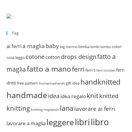
Tag
a maglia
baby
ai ferri
bimba
colori
big merino
bimbi
bimbo
fatto a
drops design
cotone
cotton
cosa leggo
fatto a mano
ferri
maglia
ferri
ferri 5
ferri circolari
handknitted
dritti
free pattern
gift idea
fromannashands
handmade
knit
idea
knitted
idea regalo
lana
knitting
lavorare ai ferri
knitting inspiation
libri
libro
leggere
lavorare a maglia