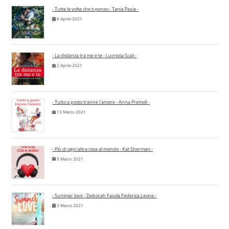
- Tutte le volte che ti penso - Tania Paxia -
8 Aprile 2021
- La distanza tra me e te - Lucrezia Scali -
2 Aprile 2021
- Tutto a posto tranne l'amore - Anna Premoli -
13 Marzo 2021
- Più di ogni altra cosa al mondo - Kat Sherman -
9 Marzo 2021
- Summer love - Deborah Fasola Federica Leone -
3 Marzo 2021