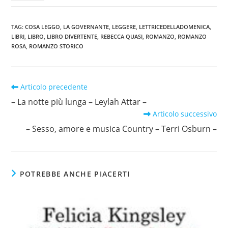
TAG
:
COSA LEGGO
,
LA GOVERNANTE
,
LEGGERE
,
LETTRICEDELLADOMENICA
,
LIBRI
,
LIBRO
,
LIBRO DIVERTENTE
,
REBECCA QUASI
,
ROMANZO
,
ROMANZO
ROSA
,
ROMANZO STORICO
Leggi
Articolo precedente
altri
– La notte più lunga – Leylah Attar –
articoli
Articolo successivo
– Sesso, amore e musica Country – Terri Osburn –
POTREBBE ANCHE PIACERTI