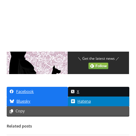
＼ Get the latest news ／
Facebook
X
Bluesky
Hatena
Copy
Related posts