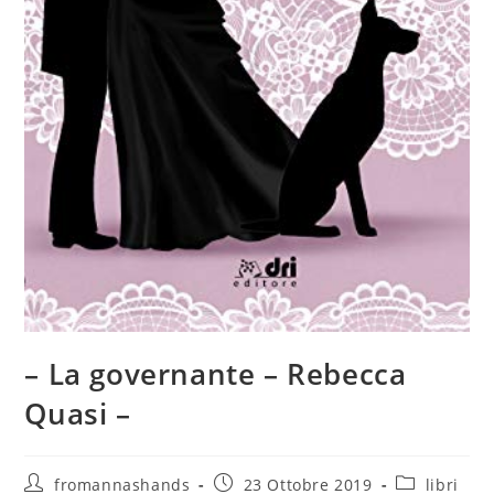
– La governante – Rebecca
Quasi –
Autore
Articolo
Categoria
fromannashands
23 Ottobre 2019
libri