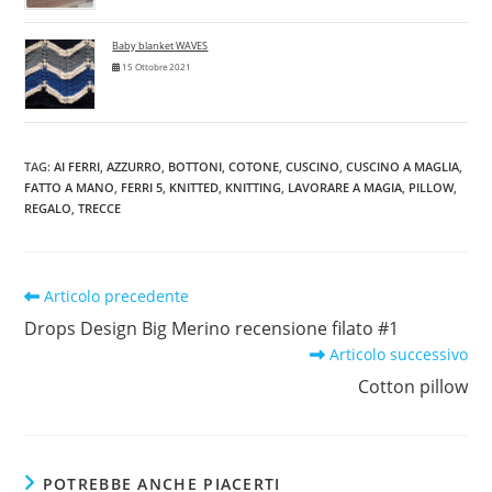
Baby blanket WAVES
15 Ottobre 2021
TAG
:
AI FERRI
,
AZZURRO
,
BOTTONI
,
COTONE
,
CUSCINO
,
CUSCINO A MAGLIA
,
FATTO A MANO
,
FERRI 5
,
KNITTED
,
KNITTING
,
LAVORARE A MAGIA
,
PILLOW
,
REGALO
,
TRECCE
Leggi
Articolo precedente
altri
Drops Design Big Merino recensione filato #1
articoli
Articolo successivo
Cotton pillow
POTREBBE ANCHE PIACERTI