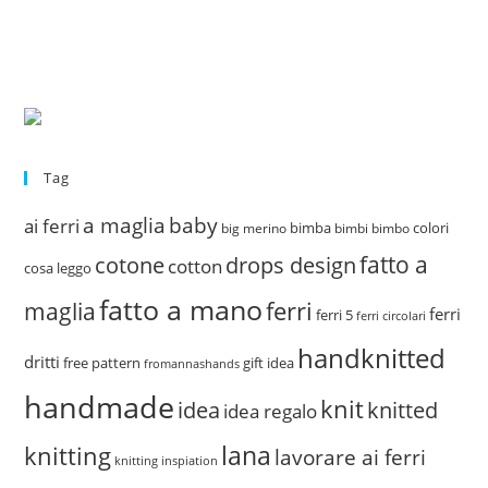
Tag
a maglia
baby
ai ferri
bimba
colori
big merino
bimbi
bimbo
fatto a
drops design
cotone
cotton
cosa leggo
fatto a mano
ferri
maglia
ferri
ferri 5
ferri circolari
handknitted
dritti
free pattern
gift idea
fromannashands
handmade
knit
idea
knitted
idea regalo
lana
knitting
lavorare ai ferri
knitting inspiation