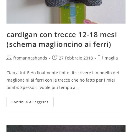
cardigan con trecce 12-18 mesi
(schema maglioncino ai ferri)
Autore
Articolo
Categoria
fromannashands
27 Febbraio 2018
maglia
dell'articolo:
pubblicato:
dell'articolo:
Ciao a tutti! Ho finalmente finito di scrivere il modello dei
maglioncini ai ferri con le trecce che ho fatto per i miei
bimbi. Spesso ci vuole più tempo a…
Cardigan
Continua A Leggere
Con
Trecce
12-
18
Mesi
(schema
Maglioncino