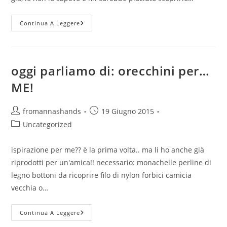
Oggi
Continua A Leggere
Parliamo
Di
:
Dove
Attaccare
Il
oggi parliamo di: orecchini per…
Bottone?
ME!
Autore
Articolo
fromannashands
19 Giugno 2015
dell'articolo:
pubblicato:
Categoria
Uncategorized
dell'articolo:
ispirazione per me?? è la prima volta.. ma li ho anche già
riprodotti per un'amica!! necessario: monachelle perline di
legno bottoni da ricoprire filo di nylon forbici camicia
vecchia o…
Oggi
Continua A Leggere
Parliamo
Di: