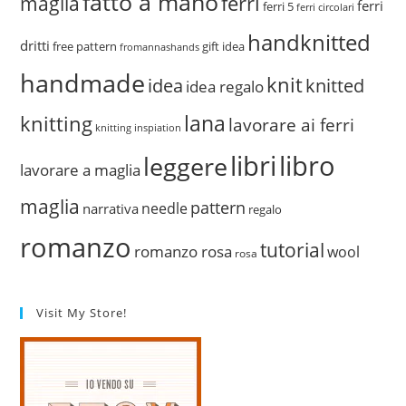
fatto a mano
ferri
maglia
ferri
ferri 5
ferri circolari
handknitted
dritti
free pattern
gift idea
fromannashands
handmade
knit
idea
knitted
idea regalo
lana
knitting
lavorare ai ferri
knitting inspiation
libri
libro
leggere
lavorare a maglia
maglia
pattern
needle
narrativa
regalo
romanzo
tutorial
romanzo rosa
wool
rosa
Visit My Store!