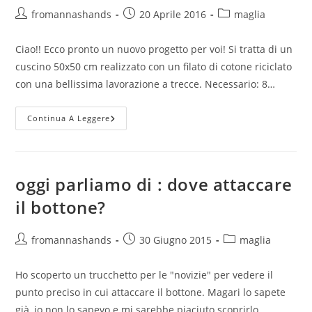
Autore
Articolo
Categoria
fromannashands
20 Aprile 2016
maglia
dell'articolo:
pubblicato:
dell'articolo:
Ciao!! Ecco pronto un nuovo progetto per voi! Si tratta di un
cuscino 50x50 cm realizzato con un filato di cotone riciclato
con una bellissima lavorazione a trecce. Necessario: 8…
Cuscino
Continua A Leggere
A
Trecce
In
Cotone
oggi parliamo di : dove attaccare
il bottone?
Autore
Articolo
Categoria
fromannashands
30 Giugno 2015
maglia
dell'articolo:
pubblicato:
dell'articolo:
Ho scoperto un trucchetto per le "novizie" per vedere il
punto preciso in cui attaccare il bottone. Magari lo sapete
già, io non lo sapevo e mi sarebbe piaciuto scoprirlo…