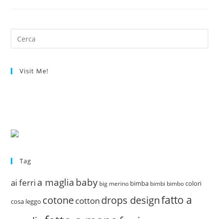
Orecchini
Per…
ME!
Visit Me!
Tag
a maglia
baby
ai ferri
bimba
colori
big merino
bimbi
bimbo
fatto a
drops design
cotone
cotton
cosa leggo