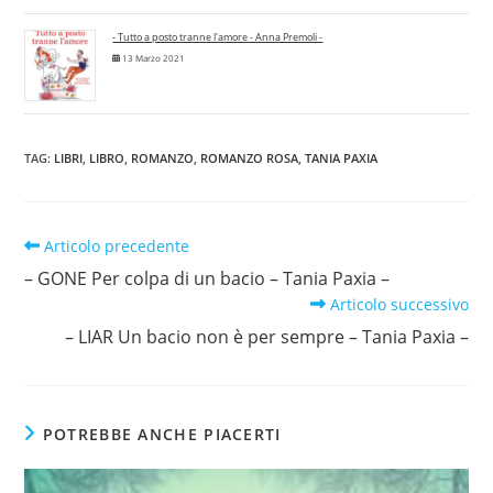
- Tutto a posto tranne l'amore - Anna Premoli -
13 Marzo 2021
TAG
:
LIBRI
,
LIBRO
,
ROMANZO
,
ROMANZO ROSA
,
TANIA PAXIA
Leggi
Articolo precedente
altri
– GONE Per colpa di un bacio – Tania Paxia –
articoli
Articolo successivo
– LIAR Un bacio non è per sempre – Tania Paxia –
POTREBBE ANCHE PIACERTI