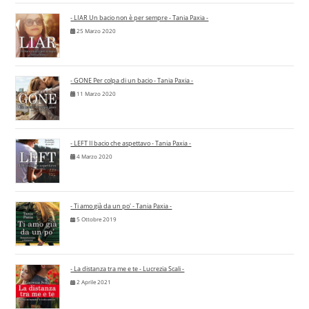
- LIAR Un bacio non è per sempre - Tania Paxia -
25 Marzo 2020
- GONE Per colpa di un bacio - Tania Paxia -
11 Marzo 2020
- LEFT Il bacio che aspettavo - Tania Paxia -
4 Marzo 2020
- Ti amo già da un po' - Tania Paxia -
5 Ottobre 2019
- La distanza tra me e te - Lucrezia Scali -
2 Aprile 2021