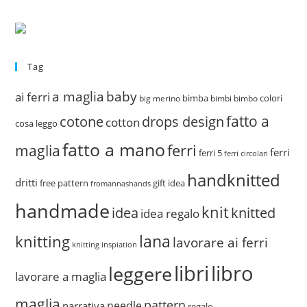
Tag
a maglia
baby
ai ferri
bimba
colori
big merino
bimbi
bimbo
fatto a
drops design
cotone
cotton
cosa leggo
fatto a mano
ferri
maglia
ferri
ferri 5
ferri circolari
handknitted
dritti
free pattern
gift idea
fromannashands
handmade
knit
idea
knitted
idea regalo
lana
knitting
lavorare ai ferri
knitting inspiation
libri
libro
leggere
lavorare a maglia
maglia
pattern
needle
narrativa
regalo