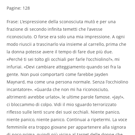
Pagine: 128
Frase: L’espressione della sconosciuta mutò e per una
frazione di secondo infinita temetti che l’avesse
riconosciuto. O forse era solo una mia impressione. A ogni
modo riuscii a trascinarlo via insieme al carrello, prima che
la donna potesse avere il tempo di fare due più due.
«Perché ti sei tolto gli occhiali per farle l’occhiolino?», mi
infuriai. «Devi cambiare atteggiamento quando sei fra la
gente. Non puoi comportarti come farebbe Jayden
Maynard, ma come una persona normale. Senza l’occhiolino
incantatore». «Guarda che non mi ha riconosciuto,
altrimenti avrebbe urlato», le ultime parole famose. «Jay!»,
ci bloccammo di colpo. Vidi il mio sguardo terrorizzato
riflesso sulle lenti scure dei suoi occhiali. Niente panico,
niente panico, niente panico. Continuai a ripetermi. La voce
femminile era troppo giovane per appartenere alla signora
di poco prima, quindi più vicina al target delle donne che