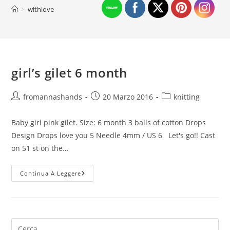
>
withlove
girl’s gilet 6 month
Autore
Articolo
Categoria
fromannashands
20 Marzo 2016
knitting
dell'articolo:
pubblicato:
dell'articolo:
Baby girl pink gilet. Size: 6 month 3 balls of cotton Drops
Design Drops love you 5 Needle 4mm / US 6 Let's go!! Cast
on 51 st on the…
Girl’s
Continua A Leggere
Gilet
6
Month