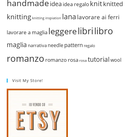
handmade
knit
idea
knitted
idea regalo
lana
knitting
lavorare ai ferri
knitting inspiation
libri
libro
leggere
lavorare a maglia
maglia
pattern
needle
narrativa
regalo
romanzo
tutorial
romanzo rosa
wool
rosa
Visit My Store!