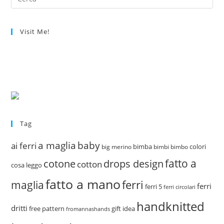
Visit Me!
Tag
a maglia
baby
ai ferri
bimba
colori
big merino
bimbi
bimbo
fatto a
drops design
cotone
cotton
cosa leggo
fatto a mano
ferri
maglia
ferri
ferri 5
ferri circolari
handknitted
dritti
free pattern
gift idea
fromannashands