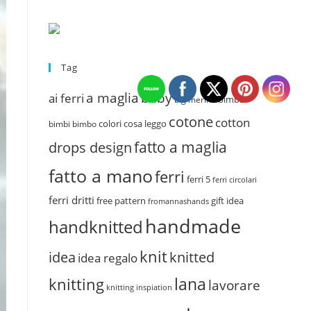
Tag
a maglia
baby
ai ferri
bimba
big merino
cotone
cotton
colori
cosa leggo
bimbi
bimbo
fatto a maglia
drops design
fatto a mano
ferri
ferri 5
ferri circolari
ferri dritti
free pattern
gift idea
fromannashands
handmade
handknitted
knit
idea
knitted
idea regalo
lana
knitting
lavorare
knitting inspiation