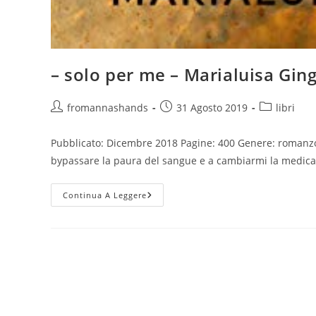
– solo per me – Marialuisa Gingi
Autore
Articolo
Categoria
fromannashands
31 Agosto 2019
libri
dell'articolo:
pubblicato:
dell'articolo
Pubblicato: Dicembre 2018 Pagine: 400 Genere: romanzo F
bypassare la paura del sangue e a cambiarmi la medica
–
Continua A Leggere
Solo
Per
Me
–
Marialuisa
Gingilli
–