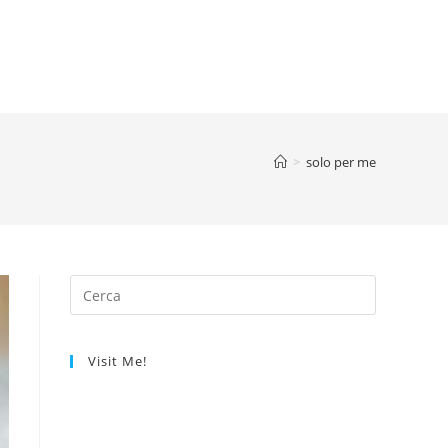
>
solo per me
Visit Me!