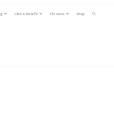
Attiva/disatt
og
Libri e SerieTV
Chi sono
shop
la
ricerca
sul
sito
web