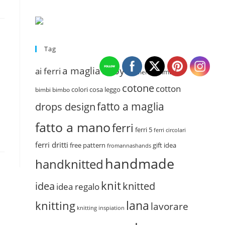
Tag
a maglia
baby
ai ferri
bimba
big merino
cotone
cotton
colori
cosa leggo
bimbi
bimbo
fatto a maglia
drops design
fatto a mano
ferri
ferri 5
ferri circolari
ferri dritti
free pattern
gift idea
fromannashands
handmade
handknitted
knit
idea
knitted
idea regalo
lana
knitting
lavorare
knitting inspiation