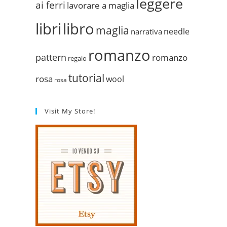
leggere
ai ferri
lavorare a maglia
libri
libro
maglia
needle
narrativa
romanzo
pattern
romanzo
regalo
tutorial
rosa
wool
rosa
Visit My Store!