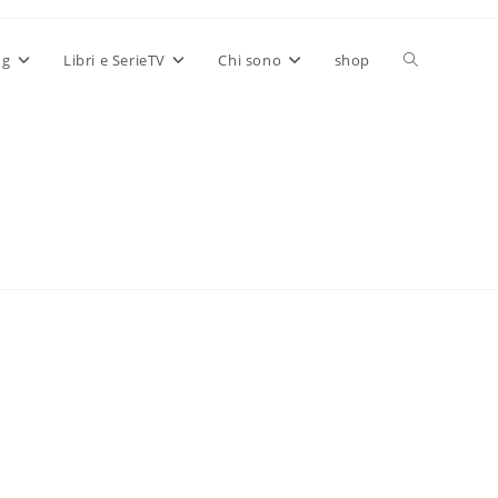
Attiva/disatt
og
Libri e SerieTV
Chi sono
shop
la
ricerca
sul
sito
web