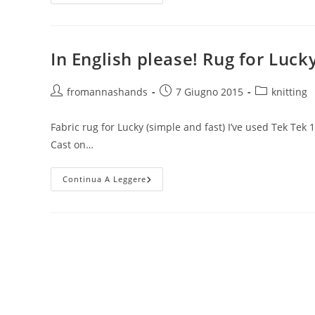
Parliamo
Di:
Foto
Di
Lucky
/
In English please! Rug for Luck
Lucky
Picture
Autore
Articolo
Categoria
fromannashands
7 Giugno 2015
knitting
dell'articolo:
pubblicato:
dell'articolo:
Fabric rug for Lucky (simple and fast) I’ve used Tek Te
Cast on…
In
Continua A Leggere
English
Please!
Rug
For
Lucky