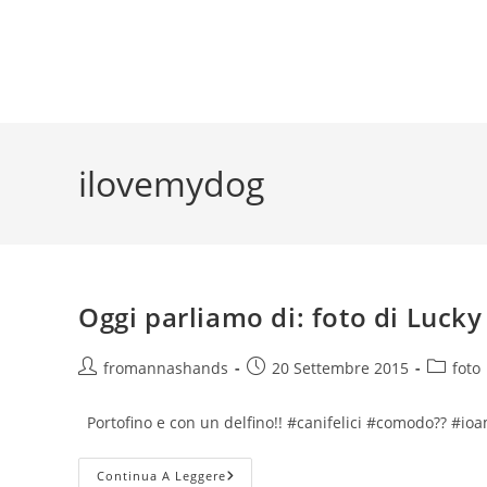
ilovemydog
Oggi parliamo di: foto di Lucky
Autore
Articolo
Categor
fromannashands
20 Settembre 2015
foto
dell'articolo:
pubblicato:
dell'arti
Portofino e con un delfino!! #canifelici #comodo?? #ioa
Oggi
Continua A Leggere