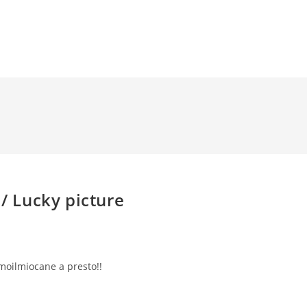
 / Lucky picture
ia
colo:
moilmiocane a presto!!