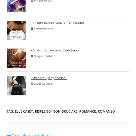
14 Febbraio 2021
- Il nostro ora e per sempre - Terri Osburn -
5 Settembre 2020
- Quando t'innamorerai - Tania Paxia -
30 Agosto 2020
- Stranded - Jenny Anastan -
28 Agosto 2020
TAG
:
ELLE CASEY
,
RISPLENDI NON BRUCIARE
,
ROMANCE
,
ROMANZO
Leggi
Articolo precedente