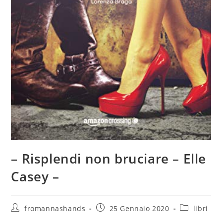
– Risplendi non bruciare – Elle
Casey –
Autore
Articolo
Categoria
fromannashands
25 Gennaio 2020
libri
dell'articolo:
pubblicato:
dell'articolo