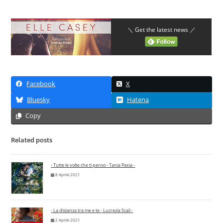
＼ Get the latest news ／
Facebook
X
Bluesky
Hatena
Copy
Related posts
- Tutte le volte che ti penso - Tania Paxia -
8 Aprile 2021
- La distanza tra me e te - Lucrezia Scali -
2 Aprile 2021