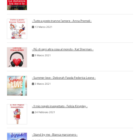
- Tutto a posto tranne l'amore - Anna Premoli -
13 Marzo 2021
- Più di ogni altra cosa al mondo - Kat Sherman -
9 Marzo 2021
- Summer love - Deborah Fasola Federica Leone -
3 Marzo 2021
- Il mio regalo inaspettato - Felicia Kingsley -
24 Febbraio 2021
- Stand by me - Bianca marconero -