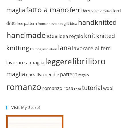
fatto a mano
ferri
maglia
ferri
ferri 5
ferri circolari
handknitted
dritti
free pattern
gift idea
fromannashands
handmade
knit
idea
knitted
idea regalo
lana
knitting
lavorare ai ferri
knitting inspiation
libri
libro
leggere
lavorare a maglia
maglia
pattern
needle
narrativa
regalo
romanzo
tutorial
romanzo rosa
wool
rosa
Visit My Store!