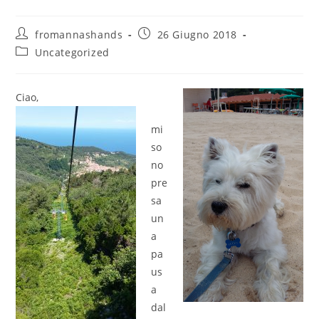
Autore
Articolo
fromannashands
26 Giugno 2018
dell'articolo:
pubblicato:
Categoria
Uncategorized
dell'articolo:
Ciao,
mi
so
no
pre
sa
un
a
pa
us
a
dal