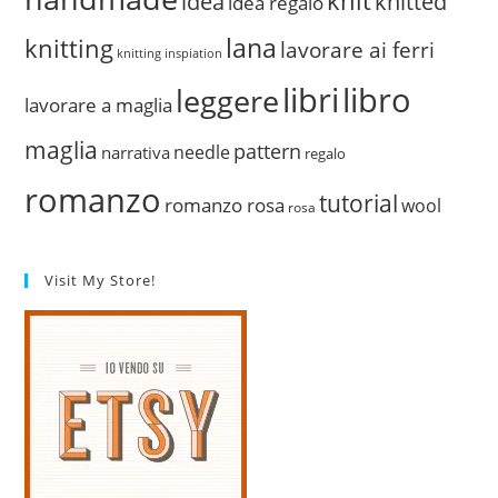
knit
idea
knitted
idea regalo
lana
knitting
lavorare ai ferri
knitting inspiation
libri
libro
leggere
lavorare a maglia
maglia
pattern
needle
narrativa
regalo
romanzo
tutorial
romanzo rosa
wool
rosa
Visit My Store!