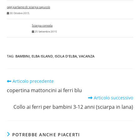
oggi parliamo di: sciarpa capuccio
30 Ottobre 2015
Sciarpa comoda
25 Settembre 2015
TAG
:
BAMBINI
,
ELBA ISLAND
,
ISOLA D'ELBA
,
VACANZA
Leggi
Articolo precedente
altri
copertina mattoncini ai ferri blu
articoli
Articolo successivo
Collo ai ferri per bambini 3-12 anni (sciarpa in lana)
POTREBBE ANCHE PIACERTI