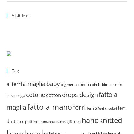
Visit Me!
Tag
a maglia
baby
ai ferri
bimba
colori
big merino
bimbi
bimbo
fatto a
drops design
cotone
cotton
cosa leggo
fatto a mano
ferri
maglia
ferri
ferri 5
ferri circolari
handknitted
dritti
free pattern
gift idea
fromannashands
handmade