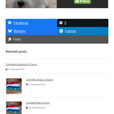
Facebook
X
Bluesky
Hatena
Copy
Related posts
Cappellino bambini 6-10 anni
16 Gennaio 2025
Cappellino Kids 5-10 anni
31 Dicembre 2021
Cappello Kids 2-4 anni
28 Dicembre 2021