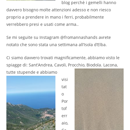
blog perchè i gemelli hanno
davvero bisogno molte attenzioni adesso e non riesco
proprio a prendere in mano i ferri, probabilmente
verrebbero presi e usati come arma..
Se mi seguite su Instagram @fromannashands avrete
notato che sono stata una settimana all’Isola d’Elba.
Ci siamo davvero trovati magnificamente, abbiamo visto le
spiagge di: Sant’Andrea, Cavoli, Procchio, Biodola. Laco
na,
tutte
stupende e abbiamo
visi
tat
o
Por
tof
err
aio,