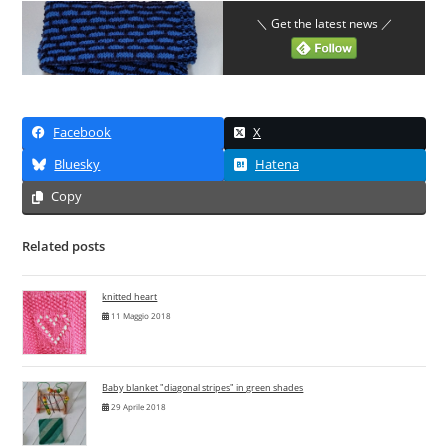
＼ Get the latest news ／
Facebook
X
Bluesky
Hatena
Copy
Related posts
knitted heart
11 Maggio 2018
Baby blanket "diagonal stripes" in green shades
29 Aprile 2018