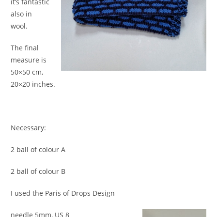
it’s fantastic
also in
wool.
The final
measure is
50×50 cm,
20×20 inches.
Necessary:
2 ball of colour A
2 ball of colour B
I used the Paris of Drops Design
needle 5mm, US 8