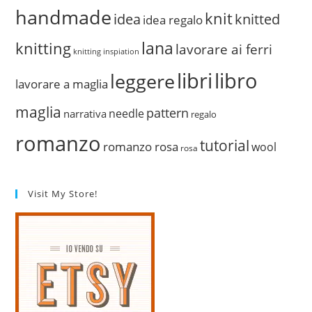
handmade
knit
idea
knitted
idea regalo
lana
knitting
lavorare ai ferri
knitting inspiation
libri
libro
leggere
lavorare a maglia
maglia
pattern
needle
narrativa
regalo
romanzo
tutorial
romanzo rosa
wool
rosa
Visit My Store!