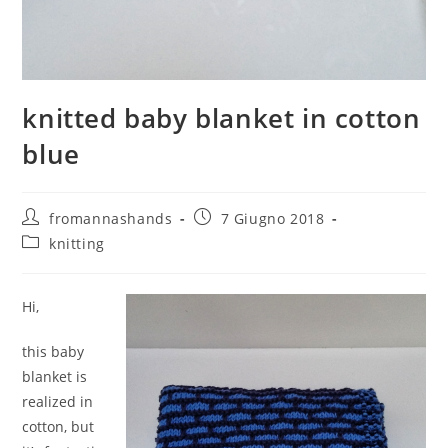
knitted baby blanket in cotton
blue
Autore
Articolo
fromannashands
7 Giugno 2018
dell'articolo:
pubblicato:
Categoria
knitting
dell'articolo:
Hi,
this baby
blanket is
realized in
cotton, but