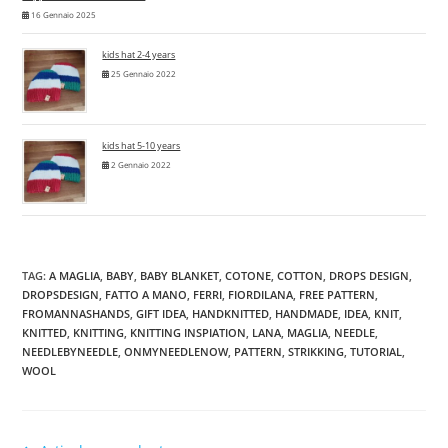
16 Gennaio 2025
kids hat 2-4 years
25 Gennaio 2022
kids hat 5-10 years
2 Gennaio 2022
TAG
:
A MAGLIA
,
BABY
,
BABY BLANKET
,
COTONE
,
COTTON
,
DROPS DESIGN
,
DROPSDESIGN
,
FATTO A MANO
,
FERRI
,
FIORDILANA
,
FREE PATTERN
,
FROMANNASHANDS
,
GIFT IDEA
,
HANDKNITTED
,
HANDMADE
,
IDEA
,
KNIT
,
KNITTED
,
KNITTING
,
KNITTING INSPIATION
,
LANA
,
MAGLIA
,
NEEDLE
,
NEEDLEBYNEEDLE
,
ONMYNEEDLENOW
,
PATTERN
,
STRIKKING
,
TUTORIAL
,
WOOL