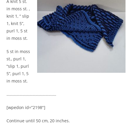
A knit 5 st.
in moss st. ,
knit 1, “ slip
1, knit 5”,
purl 1, 5 st
in moss st.
5 st in moss
st., purl 1,
“slip 1, purl
5”, purl 1, 5
in moss st.
……………………………………….
[wpedon id=”2198″]
Continue until 50 cm, 20 inches.