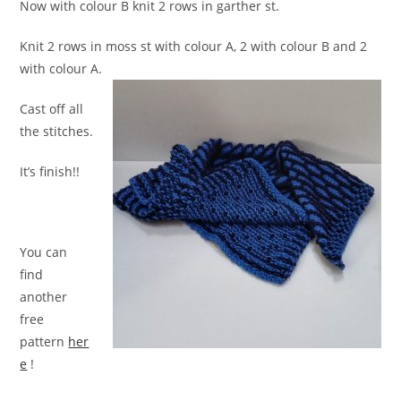
Now with colour B knit 2 rows in garther st.
Knit 2 rows in moss st with colour A, 2 with colour B and 2
with colour A.
Cast off all
the stitches.
It’s finish!!
You can
find
another
free
pattern
her
e
!