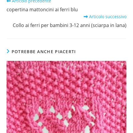
Leggi
Articolo precedente
altri
copertina mattoncini ai ferri blu
articoli
Articolo successivo
Collo ai ferri per bambini 3-12 anni (sciarpa in lana)
POTREBBE ANCHE PIACERTI