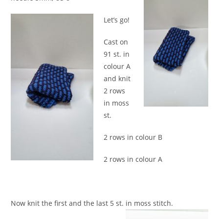
Let’s go!
Cast on
91 st. in
colour A
and knit
2 rows
in moss
st.
2 rows in colour B
2 rows in colour A
Now knit the first and the last 5 st. in moss stitch.