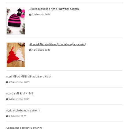
Nuovo cappello a righe / New hat pattern
23 Gennaio 2026
Alberi di Natale di lana (tutorial maglia gratuito)
4 Dicembre 2025
scarf ME ad MINI ME (adult and kids)
27 Novembre 2025
sciarpa ME & MINI ME
24 Novembre 2025
scalda collo bambina ai ferri
7 Febbraio 2025
Cappellino bambini 6-10 anni