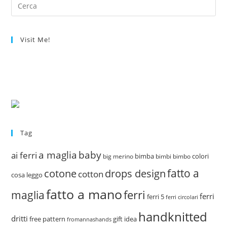
Visit Me!
Tag
a maglia
baby
ai ferri
bimba
colori
big merino
bimbi
bimbo
fatto a
drops design
cotone
cotton
cosa leggo
fatto a mano
ferri
maglia
ferri
ferri 5
ferri circolari
handknitted
dritti
free pattern
gift idea
fromannashands