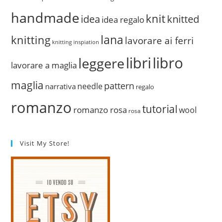
handmade
knit
idea
knitted
idea regalo
lana
knitting
lavorare ai ferri
knitting inspiation
libri
libro
leggere
lavorare a maglia
maglia
pattern
needle
narrativa
regalo
romanzo
tutorial
romanzo rosa
wool
rosa
Visit My Store!