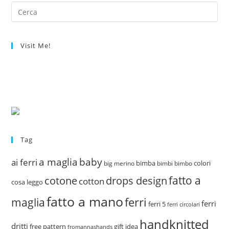
Visit Me!
Tag
a maglia
baby
ai ferri
bimba
colori
big merino
bimbi
bimbo
fatto a
drops design
cotone
cotton
cosa leggo
fatto a mano
ferri
maglia
ferri
ferri 5
ferri circolari
handknitted
dritti
free pattern
gift idea
fromannashands