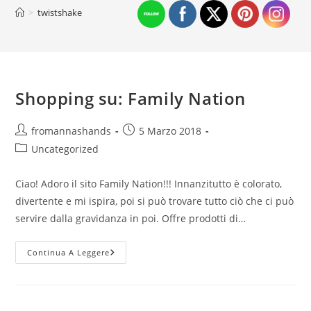
>
twistshake
Shopping su: Family Nation
Autore
Articolo
fromannashands
5 Marzo 2018
dell'articolo:
pubblicato:
Categoria
Uncategorized
dell'articolo:
Ciao! Adoro il sito Family Nation!!! Innanzitutto è colorato,
divertente e mi ispira, poi si può trovare tutto ciò che ci può
servire dalla gravidanza in poi. Offre prodotti di…
Shopping
Continua A Leggere
Su:
Family
Nation