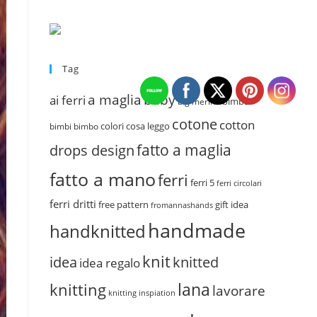
Tag
a maglia
baby
ai ferri
bimba
big merino
cotone
cotton
colori
cosa leggo
bimbi
bimbo
fatto a maglia
drops design
fatto a mano
ferri
ferri 5
ferri circolari
ferri dritti
free pattern
gift idea
fromannashands
handmade
handknitted
knit
idea
knitted
idea regalo
lana
knitting
lavorare
knitting inspiation