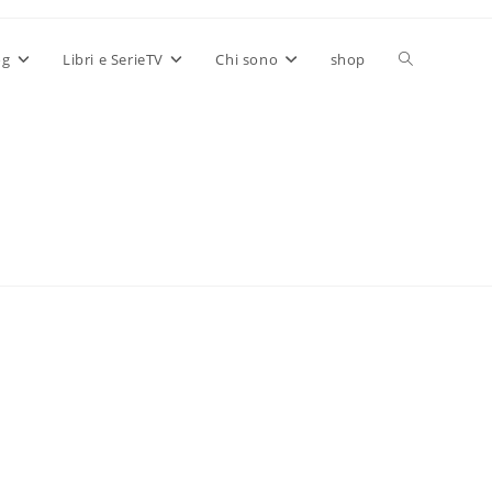
Attiva/disatt
og
Libri e SerieTV
Chi sono
shop
la
ricerca
sul
sito
web