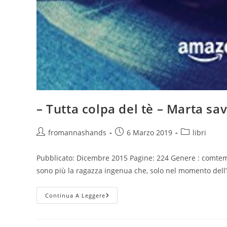
– Tutta colpa del tè – Marta sa
Autore
Articolo
Categoria
fromannashands
6 Marzo 2019
libri
dell'articolo:
pubblicato:
dell'articolo:
Pubblicato: Dicembre 2015 Pagine: 224 Genere : comtem
sono più la ragazza ingenua che, solo nel momento dell
–
Continua A Leggere
Tutta
Colpa
Del
Tè