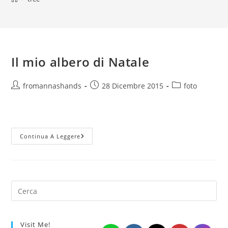
Il mio albero di Natale
Autore
Articolo
Categoria
fromannashands
28 Dicembre 2015
foto
dell'articolo:
pubblicato:
dell'articolo:
Il
Continua A Leggere
Mio
Albero
Di
Natale
Visit Me!