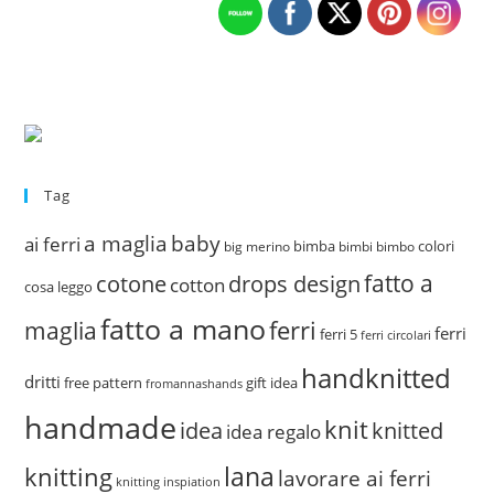
Tag
a maglia
baby
ai ferri
bimba
colori
big merino
bimbi
bimbo
fatto a
drops design
cotone
cotton
cosa leggo
fatto a mano
ferri
maglia
ferri
ferri 5
ferri circolari
handknitted
dritti
free pattern
gift idea
fromannashands
handmade
knit
idea
knitted
idea regalo
lana
knitting
lavorare ai ferri
knitting inspiation