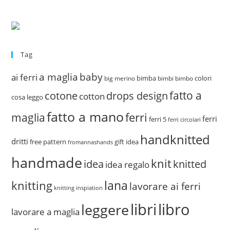
Tag
a maglia
baby
ai ferri
bimba
colori
big merino
bimbi
bimbo
fatto a
drops design
cotone
cotton
cosa leggo
fatto a mano
ferri
maglia
ferri
ferri 5
ferri circolari
handknitted
dritti
free pattern
gift idea
fromannashands
handmade
knit
idea
knitted
idea regalo
lana
knitting
lavorare ai ferri
knitting inspiation
libri
libro
leggere
lavorare a maglia