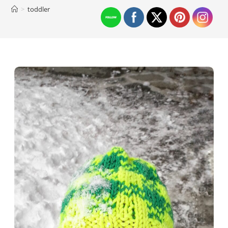
>
toddler