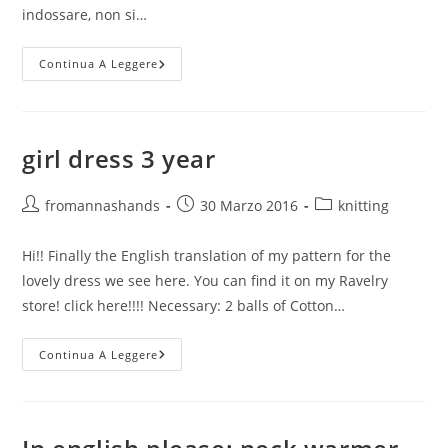
indossare, non si…
Sciarpa
Continua A Leggere
Bimbo
O
Bimba
/
Baby
Scarf
girl dress 3 year
Autore
Articolo
Categoria
fromannashands
30 Marzo 2016
knitting
dell'articolo:
pubblicato:
dell'articolo:
Hi!! Finally the English translation of my pattern for the
lovely dress we see here. You can find it on my Ravelry
store! click here!!!! Necessary: 2 balls of Cotton…
Girl
Continua A Leggere
Dress
3
Year