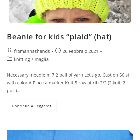
Beanie for kids “plaid” (hat)
Autore
Articolo
fromannashands
26 Febbraio 2021
dell'articolo:
pubblicato:
Categoria
knitting
/
maglia
dell'articolo:
Necessary: needle n. 7 2 ball of yarn Let's go. Cast on 56 st
with color A Place a marker Knit 5 row at rib 2/2 (2 knit, 2
purl)…
Beanie
Continua A Leggere
For
Kids
“plaid”
(hat)