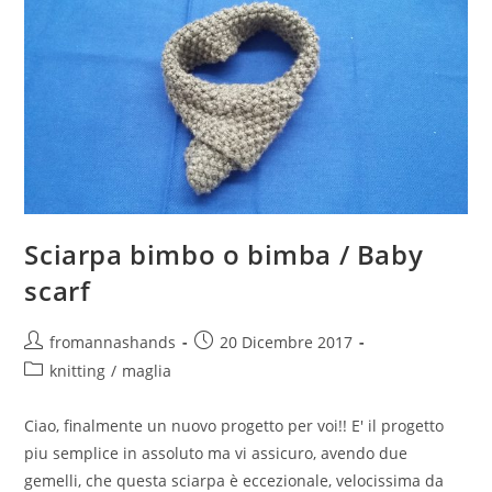
Sciarpa bimbo o bimba / Baby
scarf
Autore
Articolo
fromannashands
20 Dicembre 2017
dell'articolo:
pubblicato:
Categoria
knitting
/
maglia
dell'articolo:
Ciao, finalmente un nuovo progetto per voi!! E' il progetto
piu semplice in assoluto ma vi assicuro, avendo due
gemelli, che questa sciarpa è eccezionale, velocissima da