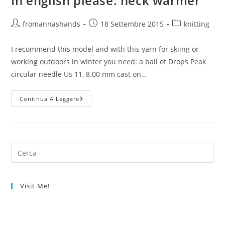
In english please: neck warmer
Autore
Articolo
Categoria
fromannashands
18 Settembre 2015
knitting
dell'articolo:
pubblicato:
dell'articolo:
I recommend this model and with this yarn for skiing or
working outdoors in winter you need: a ball of Drops Peak
circular needle Us 11, 8.00 mm cast on…
In
Continua A Leggere
English
Please:
Neck
Warmer
Visit Me!