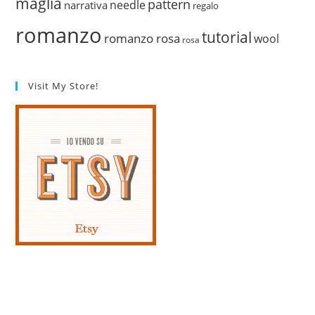
maglia
pattern
needle
narrativa
regalo
romanzo
tutorial
romanzo rosa
wool
rosa
Visit My Store!