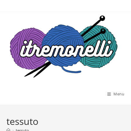
Salta
al
contenuto
Menu
tessuto
>
tessuto