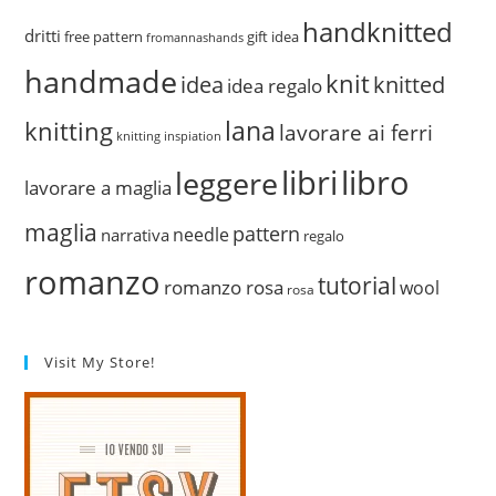
handknitted
dritti
free pattern
gift idea
fromannashands
handmade
knit
idea
knitted
idea regalo
lana
knitting
lavorare ai ferri
knitting inspiation
libri
libro
leggere
lavorare a maglia
maglia
pattern
needle
narrativa
regalo
romanzo
tutorial
romanzo rosa
wool
rosa
Visit My Store!