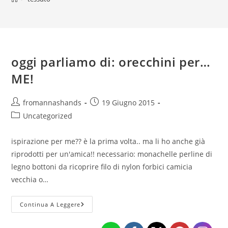
oggi parliamo di: orecchini per…
ME!
Autore
Articolo
fromannashands
19 Giugno 2015
dell'articolo:
pubblicato:
Categoria
Uncategorized
dell'articolo:
ispirazione per me?? è la prima volta.. ma li ho anche già
riprodotti per un'amica!! necessario: monachelle perline di
legno bottoni da ricoprire filo di nylon forbici camicia
vecchia o…
Oggi
Continua A Leggere
Parliamo
Di:
Orecchini