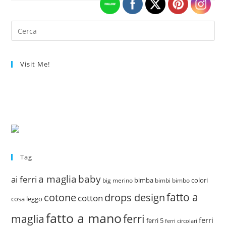
Per…
ME!
Visit Me!
Tag
a maglia
baby
ai ferri
bimba
colori
big merino
bimbi
bimbo
fatto a
drops design
cotone
cotton
cosa leggo
fatto a mano
ferri
maglia
ferri
ferri 5
ferri circolari