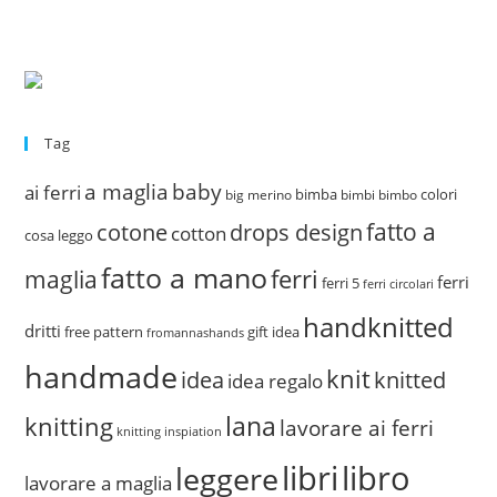
Tag
a maglia
baby
ai ferri
bimba
colori
big merino
bimbi
bimbo
fatto a
drops design
cotone
cotton
cosa leggo
fatto a mano
ferri
maglia
ferri
ferri 5
ferri circolari
handknitted
dritti
free pattern
gift idea
fromannashands
handmade
knit
idea
knitted
idea regalo
lana
knitting
lavorare ai ferri
knitting inspiation
libri
libro
leggere
lavorare a maglia