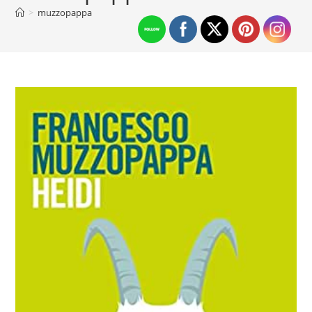
>
muzzopappa