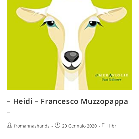
– Heidi – Francesco Muzzopappa
–
Autore
Articolo
Categoria
fromannashands
29 Gennaio 2020
libri
dell'articolo:
pubblicato:
dell'articolo: