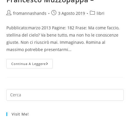
Autore
Articolo
Categoria
fromannashands
3 Agosto 2019
libri
dell'articolo:
pubblicato:
dell'articolo:
Pubblicato:marzo 2013 Pagine: 182 Frase: Ma come faccio,
stellina del cielo? Va bene tutto, ma non ho le conoscenze
giuste. Non ci riuscirò mai. Immaginavo. Romina al
massimo potrebbe presentarmi…
–
Continua A Leggere
Una
Posizione
Scomoda
–
Francesco
Muzzopappa
–
Visit Me!