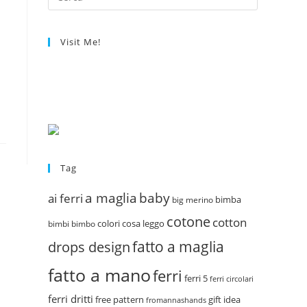
Visit Me!
Tag
a maglia
baby
ai ferri
bimba
big merino
cotone
cotton
colori
cosa leggo
bimbi
bimbo
fatto a maglia
drops design
fatto a mano
ferri
ferri 5
ferri circolari
ferri dritti
free pattern
gift idea
fromannashands