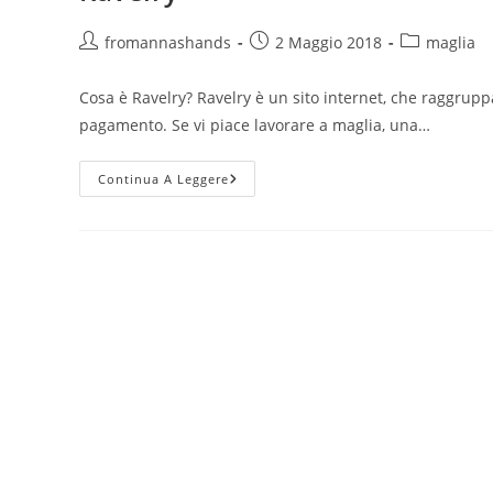
Autore
Articolo
Categoria
fromannashands
2 Maggio 2018
maglia
dell'articolo:
pubblicato:
dell'articolo:
Cosa è Ravelry? Ravelry è un sito internet, che raggruppa 
pagamento. Se vi piace lavorare a maglia, una…
Ravelry
Continua A Leggere