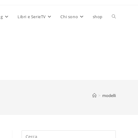
Attiva/disatt
og
Libri e SerieTV
Chi sono
shop
la
ricerca
sul
>
modelli
sito
web