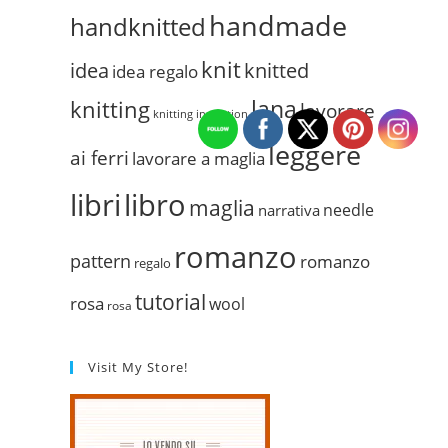
handmade
handknitted
knit
idea
knitted
idea regalo
lana
knitting
lavorare
knitting inspiation
leggere
ai ferri
lavorare a maglia
libri
libro
maglia
needle
narrativa
romanzo
pattern
romanzo
regalo
tutorial
rosa
wool
rosa
Visit My Store!