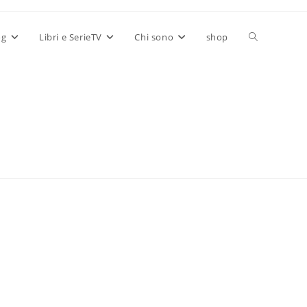
Attiva/disatt
og
Libri e SerieTV
Chi sono
shop
la
ricerca
sul
sito
web