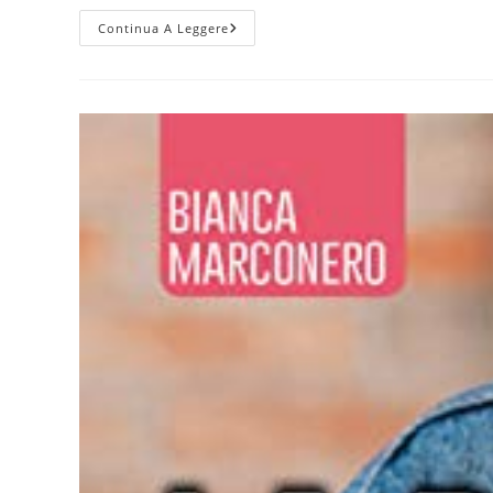
–
Continua A Leggere
Albion
–
Bianca
Marconero
–