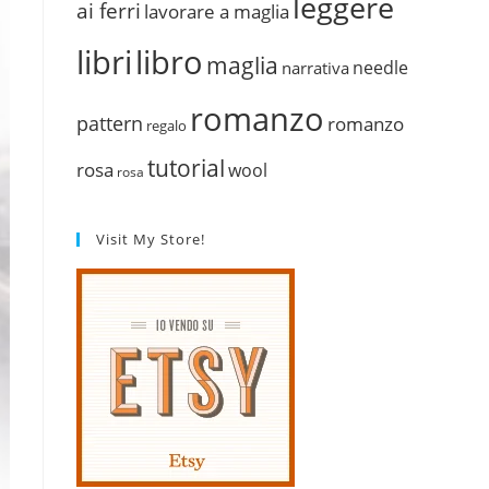
leggere
ai ferri
lavorare a maglia
libri
libro
maglia
needle
narrativa
romanzo
pattern
romanzo
regalo
tutorial
rosa
wool
rosa
Visit My Store!