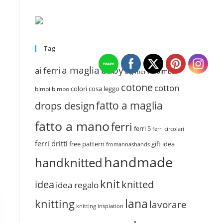
Tag
a maglia
baby
ai ferri
bimba
big merino
cotone
cotton
colori
cosa leggo
bimbi
bimbo
fatto a maglia
drops design
fatto a mano
ferri
ferri 5
ferri circolari
ferri dritti
free pattern
gift idea
fromannashands
handmade
handknitted
knit
idea
knitted
idea regalo
lana
knitting
lavorare
knitting inspiation