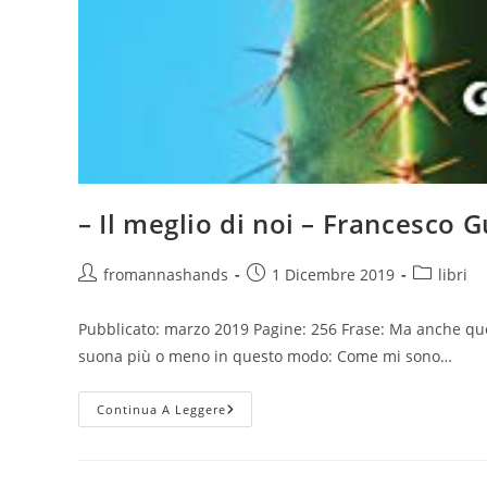
– Il meglio di noi – Francesco 
Autore
Articolo
Categoria
fromannashands
1 Dicembre 2019
libri
dell'articolo:
pubblicato:
dell'artico
Pubblicato: marzo 2019 Pagine: 256 Frase: Ma anche quest
suona più o meno in questo modo: Come mi sono…
–
Continua A Leggere
Il
Meglio
Di
Noi
–