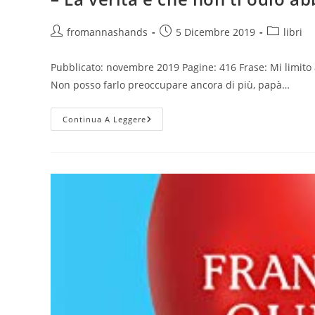
Autore
Articolo
Categoria
fromannashands
5 Dicembre 2019
libri
dell'articolo:
pubblicato:
dell'artico
Pubblicato: novembre 2019 Pagine: 416 Frase: Mi limito a
Non posso farlo preoccupare ancora di più, papà…
–
Continua A Leggere
La
Verità
È
Che
Non
Ti
Odio
Abbastanza
–
Felicia
Kingsley
–