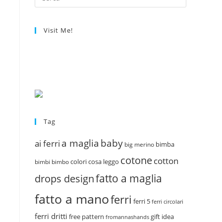
Visit Me!
Tag
a maglia
baby
ai ferri
bimba
big merino
cotone
cotton
colori
cosa leggo
bimbi
bimbo
fatto a maglia
drops design
fatto a mano
ferri
ferri 5
ferri circolari
ferri dritti
free pattern
gift idea
fromannashands