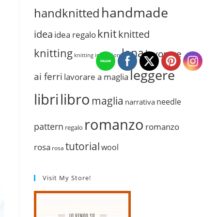
handmade
handknitted
knit
idea
knitted
idea regalo
lana
knitting
lavorare
knitting inspiation
leggere
ai ferri
lavorare a maglia
libri
libro
maglia
needle
narrativa
romanzo
pattern
romanzo
regalo
tutorial
rosa
wool
rosa
Visit My Store!