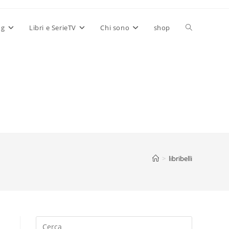
Attiva/disatt
og
Libri e SerieTV
Chi sono
shop
la
ricerca
sul
>
libribelli
sito
web