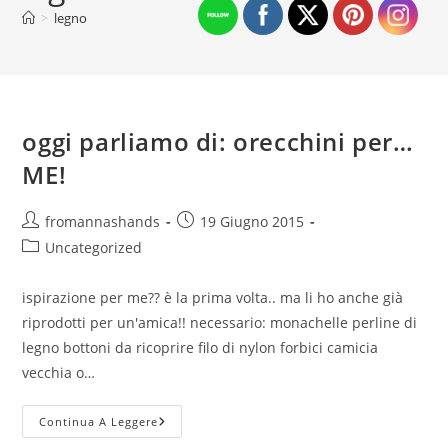
>
legno
oggi parliamo di: orecchini per…
ME!
Autore
Articolo
fromannashands
19 Giugno 2015
dell'articolo:
pubblicato:
Categoria
Uncategorized
dell'articolo:
ispirazione per me?? è la prima volta.. ma li ho anche già
riprodotti per un'amica!! necessario: monachelle perline di
legno bottoni da ricoprire filo di nylon forbici camicia
vecchia o…
Oggi
Continua A Leggere
Parliamo