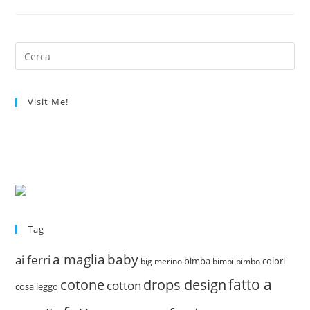
Di:
Orecchini
Per…
ME!
Visit Me!
Tag
a maglia
baby
ai ferri
bimba
colori
big merino
bimbi
bimbo
fatto a
drops design
cotone
cotton
cosa leggo