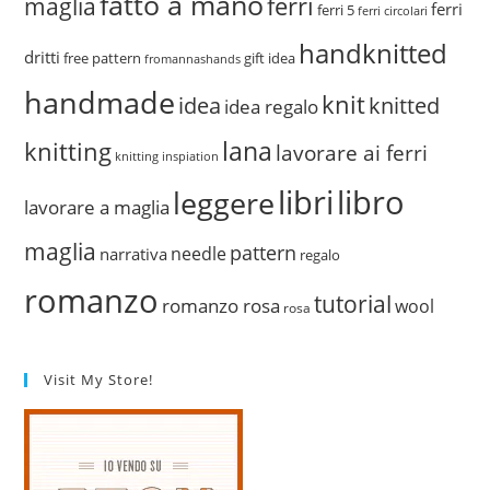
fatto a mano
ferri
maglia
ferri
ferri 5
ferri circolari
handknitted
dritti
free pattern
gift idea
fromannashands
handmade
knit
idea
knitted
idea regalo
lana
knitting
lavorare ai ferri
knitting inspiation
libri
libro
leggere
lavorare a maglia
maglia
pattern
needle
narrativa
regalo
romanzo
tutorial
romanzo rosa
wool
rosa
Visit My Store!