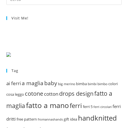
Visit Me!
Tag
a maglia
baby
ai ferri
bimba
colori
big merino
bimbi
bimbo
fatto a
drops design
cotone
cotton
cosa leggo
fatto a mano
ferri
maglia
ferri
ferri 5
ferri circolari
handknitted
dritti
free pattern
gift idea
fromannashands