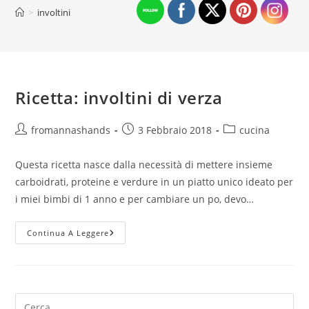
>
involtini
Ricetta: involtini di verza
Autore
Articolo
Categoria
fromannashands
3 Febbraio 2018
cucina
dell'articolo:
pubblicato:
dell'articolo:
Questa ricetta nasce dalla necessità di mettere insieme
carboidrati, proteine e verdure in un piatto unico ideato per
i miei bimbi di 1 anno e per cambiare un po, devo…
Ricetta:
Continua A Leggere
Involtini
Di
Verza