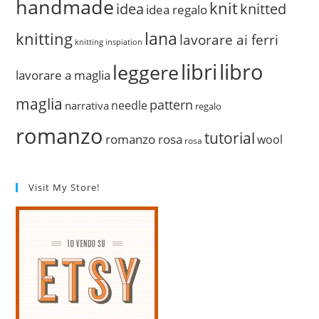
handmade
knit
idea
knitted
idea regalo
lana
knitting
lavorare ai ferri
knitting inspiation
libri
libro
leggere
lavorare a maglia
maglia
pattern
needle
narrativa
regalo
romanzo
tutorial
romanzo rosa
wool
rosa
Visit My Store!