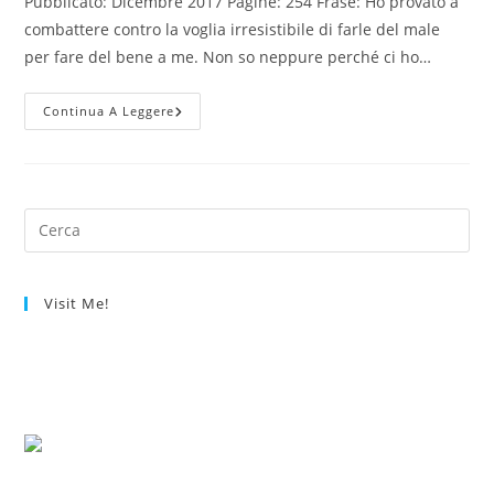
Pubblicato: Dicembre 2017 Pagine: 254 Frase: Ho provato a
combattere contro la voglia irresistibile di farle del male
per fare del bene a me. Non so neppure perché ci ho…
–
Continua A Leggere
Il
Diavolo
E
La
Rosa
–
Virginia
Dell’Amore
–
Visit Me!