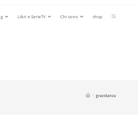
Attiva/disatt
og
Libri e SerieTV
Chi sono
shop
la
ricerca
sul
>
gravidanza
sito
web