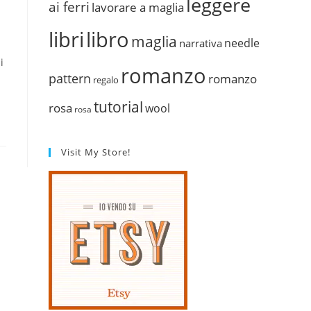
leggere
ai ferri
lavorare a maglia
libri
libro
maglia
needle
narrativa
i
romanzo
pattern
romanzo
regalo
tutorial
rosa
wool
rosa
Visit My Store!