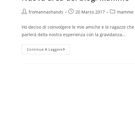
Aspettare
Un
Bambino?
Autore
Articolo
Categoria
fromannashands
20 Marzo 2017
mamme
Emozioni,
dell'articolo:
pubblicato:
dell'articolo:
Paure
E
Ho deciso di coinvolgere le mie amiche e le ragazze che
Aspettative.
Come
parlerà della nostra esperienza con la gravidanza…
Lo
Hai
Detto
Nuova
Al
Continua A Leggere
Area
Tuo
Del
Lui?
Blog:
Mamme