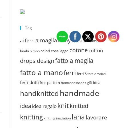
Tag
a maglia
baby
ai ferri
bimba
big merino
cotone
cotton
colori
cosa leggo
bimbi
bimbo
fatto a maglia
drops design
fatto a mano
ferri
ferri 5
ferri circolari
ferri dritti
free pattern
gift idea
fromannashands
handmade
handknitted
knit
idea
knitted
idea regalo
lana
knitting
lavorare
knitting inspiation