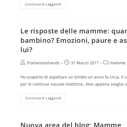
Le
Continua A Leggere
Risposte
Delle
Mamme:
Gravidanza
E
Alimentazione
Le risposte delle mamme: quan
bambino? Emozioni, paure e asp
lui?
Autore
Articolo
Categoria
fromannashands
31 Marzo 2017
mamme
dell'articolo:
pubblicato:
dell'articolo:
Ho scoperto di aspettare un bimbo un anno fa circa. Il 
per le continue nausee mattitine…Non appena sveglia
Le
Continua A Leggere
Risposte
Delle
Mamme:
Quando
Hai
Scoperto
Nuova area del blog: Mamme
Di