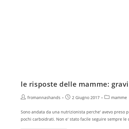
le risposte delle mamme: grav
Autore
Articolo
Categoria
fromannashands
2 Giugno 2017
mamme
dell'articolo:
pubblicato:
dell'articolo:
Sono andata da una nutrizionista perche' avevo preso pe
pochi carboidrati. Non e' stato facile seguire sempre le 