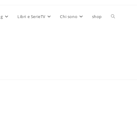
Attiva/disatt
og
Libri e SerieTV
Chi sono
shop
la
ricerca
sul
sito
web