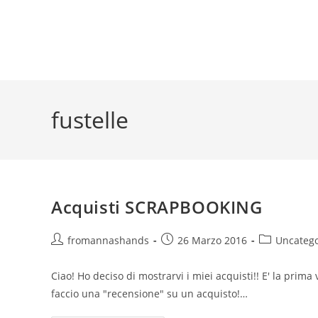
fustelle
Acquisti SCRAPBOOKING
Autore
Articolo
Categoria
fromannashands
26 Marzo 2016
Uncatego
dell'articolo:
pubblicato:
dell'articolo:
Ciao! Ho deciso di mostrarvi i miei acquisti!! E' la prima
faccio una "recensione" su un acquisto!…