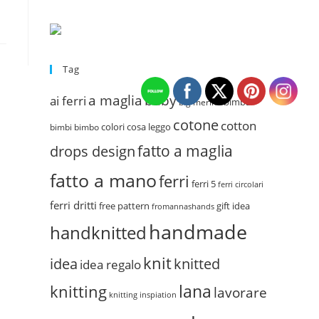
Tag
a maglia
baby
ai ferri
bimba
big merino
cotone
cotton
colori
cosa leggo
bimbi
bimbo
fatto a maglia
drops design
fatto a mano
ferri
ferri 5
ferri circolari
ferri dritti
free pattern
gift idea
fromannashands
handmade
handknitted
knit
idea
knitted
idea regalo
lana
knitting
lavorare
knitting inspiation