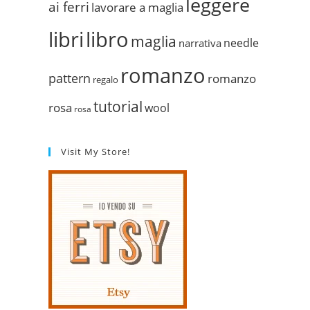
leggere
ai ferri
lavorare a maglia
libri
libro
maglia
needle
narrativa
romanzo
pattern
romanzo
regalo
tutorial
rosa
wool
rosa
Visit My Store!