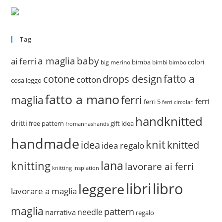
Tag
a maglia
baby
ai ferri
bimba
colori
big merino
bimbi
bimbo
fatto a
drops design
cotone
cotton
cosa leggo
fatto a mano
ferri
maglia
ferri
ferri 5
ferri circolari
handknitted
dritti
free pattern
gift idea
fromannashands
handmade
knit
idea
knitted
idea regalo
lana
knitting
lavorare ai ferri
knitting inspiation
libri
libro
leggere
lavorare a maglia
maglia
pattern
needle
narrativa
regalo