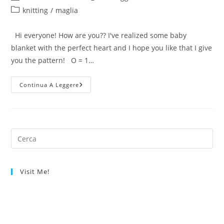
dell'articolo:
pubblicato:
Categoria
knitting
/
maglia
dell'articolo:
Hi everyone! How are you?? I've realized some baby
blanket with the perfect heart and I hope you like that I give
you the pattern! O = 1…
Knitted
Continua A Leggere
Heart
Visit Me!