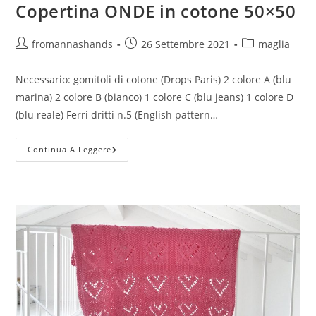
Copertina ONDE in cotone 50×50
Autore
Articolo
Categoria
fromannashands
26 Settembre 2021
maglia
dell'articolo:
pubblicato:
dell'articolo:
Necessario: gomitoli di cotone (Drops Paris) 2 colore A (blu
marina) 2 colore B (bianco) 1 colore C (blu jeans) 1 colore D
(blu reale) Ferri dritti n.5 (English pattern…
Copertina
Continua A Leggere
ONDE
In
Cotone
50×50