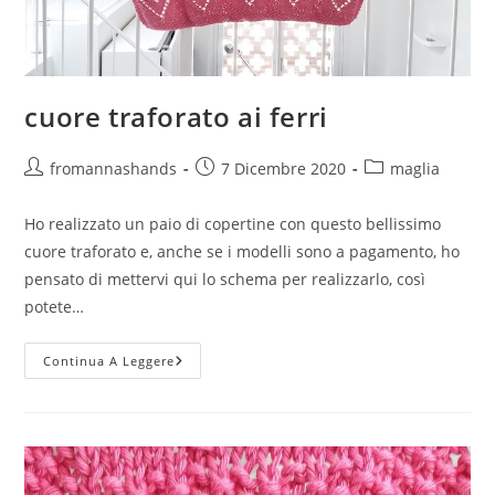
cuore traforato ai ferri
Autore
Articolo
Categoria
fromannashands
7 Dicembre 2020
maglia
dell'articolo:
pubblicato:
dell'articolo:
Ho realizzato un paio di copertine con questo bellissimo
cuore traforato e, anche se i modelli sono a pagamento, ho
pensato di mettervi qui lo schema per realizzarlo, così
potete…
Cuore
Continua A Leggere
Traforato
Ai
Ferri