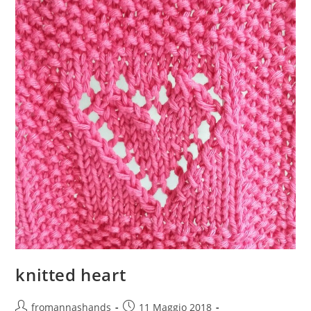
knitted heart
Autore
Articolo
fromannashands
11 Maggio 2018