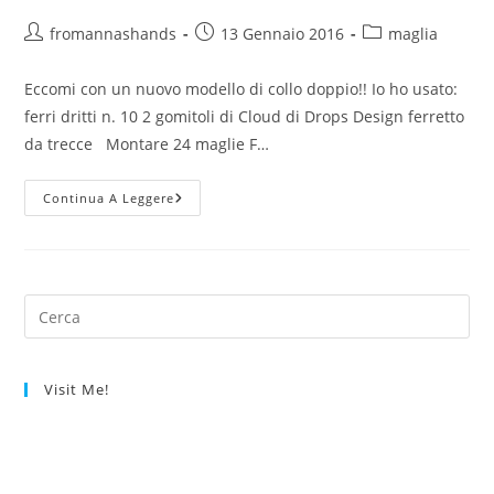
Autore
Articolo
Categoria
fromannashands
13 Gennaio 2016
maglia
dell'articolo:
pubblicato:
dell'articolo:
Eccomi con un nuovo modello di collo doppio!! Io ho usato:
ferri dritti n. 10 2 gomitoli di Cloud di Drops Design ferretto
da trecce Montare 24 maglie F…
Collo
Continua A Leggere
Doppio
Con
Trecce
Visit Me!