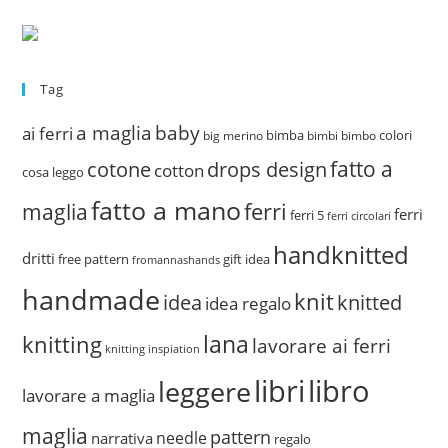
Tag
a maglia
baby
ai ferri
bimba
colori
big merino
bimbi
bimbo
fatto a
drops design
cotone
cotton
cosa leggo
fatto a mano
ferri
maglia
ferri
ferri 5
ferri circolari
handknitted
dritti
free pattern
gift idea
fromannashands
handmade
knit
idea
knitted
idea regalo
lana
knitting
lavorare ai ferri
knitting inspiation
libri
libro
leggere
lavorare a maglia
maglia
pattern
needle
narrativa
regalo