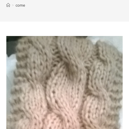
>
come