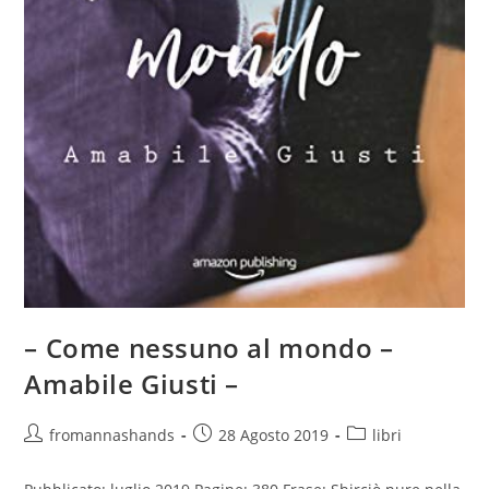
– Come nessuno al mondo –
Amabile Giusti –
Autore
Articolo
Categoria
fromannashands
28 Agosto 2019
libri
dell'articolo:
pubblicato:
dell'articolo: