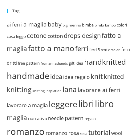
Tag
a maglia
baby
ai ferri
bimba
colori
big merino
bimbi
bimbo
fatto a
drops design
cotone
cotton
cosa leggo
fatto a mano
ferri
maglia
ferri
ferri 5
ferri circolari
handknitted
dritti
free pattern
gift idea
fromannashands
handmade
knit
idea
knitted
idea regalo
lana
knitting
lavorare ai ferri
knitting inspiation
libri
libro
leggere
lavorare a maglia
maglia
pattern
needle
narrativa
regalo
romanzo
tutorial
romanzo rosa
wool
rosa