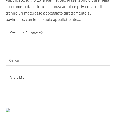
Pubblicato: luglio 2019 Pagine: 380 Frase: Sbirciò pure nella
sua camera da letto, una stanza ampia e priva di arredi,
tranne un materasso appoggiato direttamente sul
pavimento, con le lenzuola appallottolate.…
–
Continua A Leggere
Come
Nessuno
Al
Mondo
–
Amabile
Giusti
–
Visit Me!