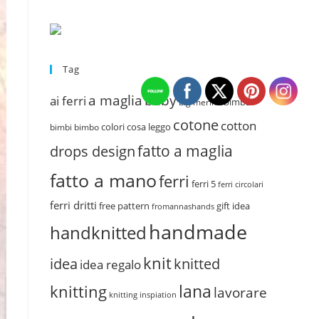
Tag
a maglia
baby
ai ferri
bimba
big merino
cotone
cotton
colori
cosa leggo
bimbi
bimbo
fatto a maglia
drops design
fatto a mano
ferri
ferri 5
ferri circolari
ferri dritti
free pattern
gift idea
fromannashands
handmade
handknitted
knit
idea
knitted
idea regalo
lana
knitting
lavorare
knitting inspiation