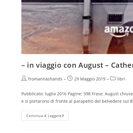
– in viaggio con August – Cath
Autore
Articolo
Categoria
fromannashands
29 Maggio 2019
libri
dell'articolo:
pubblicato:
dell'articolo
Pubblicato: luglio 2016 Pagine: 398 Frase: August chiuse
e si portarono di fronte al parapetto del belvedere sul 
–
Continua A Leggere
In
Viaggio
Con
August