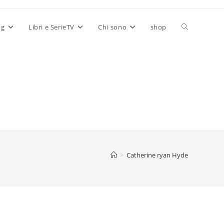
Attiva/disatt
og
Libri e SerieTV
Chi sono
shop
la
ricerca
sul
>
Catherine ryan Hyde
sito
web