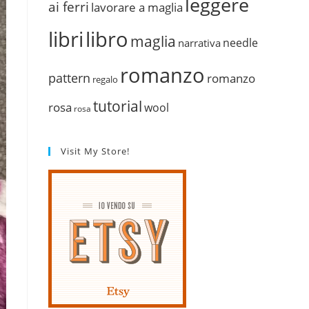
leggere
ai ferri
lavorare a maglia
libri
libro
maglia
needle
narrativa
romanzo
pattern
romanzo
regalo
tutorial
rosa
wool
rosa
Visit My Store!