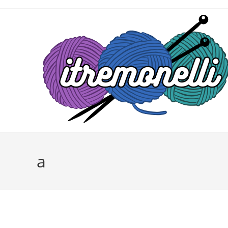
Salta
al
contenuto
a