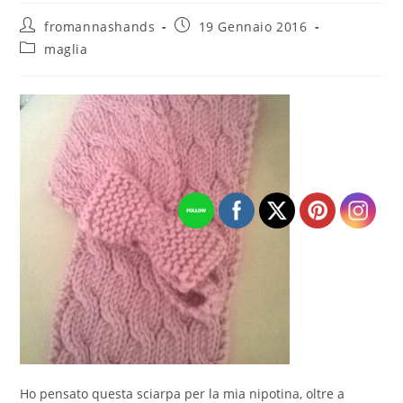
Autore
Articolo
fromannashands
19 Gennaio 2016
dell'articolo:
pubblicato:
Categoria
maglia
dell'articolo:
Ho pensato questa sciarpa per la mia nipotina, oltre a