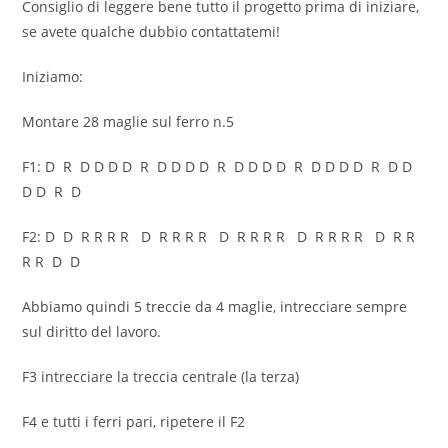
Consiglio di leggere bene tutto il progetto prima di iniziare,
se avete qualche dubbio contattatemi!
Iniziamo:
Montare 28 maglie sul ferro n.5
F1: D R D D D D R D D D D R D D D D R D D D D R D D
D D R D
F2: D D R R R R D R R R R D R R R R D R R R R D R R
R R D D
Abbiamo quindi 5 treccie da 4 maglie, intrecciare sempre
sul diritto del lavoro.
F3 intrecciare la treccia centrale (la terza)
F4 e tutti i ferri pari, ripetere il F2