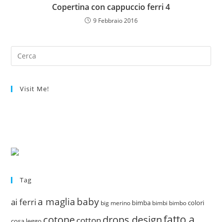
Copertina con cappuccio ferri 4
9 Febbraio 2016
Visit Me!
Tag
a maglia
baby
ai ferri
bimba
colori
big merino
bimbi
bimbo
fatto a
drops design
cotone
cotton
cosa leggo