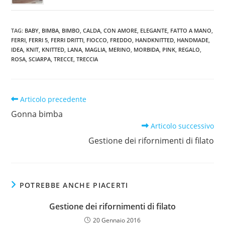
TAG
:
BABY
,
BIMBA
,
BIMBO
,
CALDA
,
CON AMORE
,
ELEGANTE
,
FATTO A MANO
,
FERRI
,
FERRI 5
,
FERRI DRITTI
,
FIOCCO
,
FREDDO
,
HANDKNITTED
,
HANDMADE
,
IDEA
,
KNIT
,
KNITTED
,
LANA
,
MAGLIA
,
MERINO
,
MORBIDA
,
PINK
,
REGALO
,
ROSA
,
SCIARPA
,
TRECCE
,
TRECCIA
Leggi
Articolo precedente
altri
Gonna bimba
articoli
Articolo successivo
Gestione dei rifornimenti di filato
POTREBBE ANCHE PIACERTI
Gestione dei rifornimenti di filato
20 Gennaio 2016