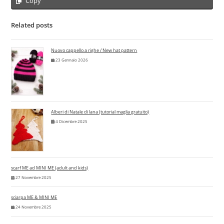
Copy
Related posts
Nuovo cappello a righe / New hat pattern
23 Gennaio 2026
Alberi di Natale di lana (tutorial maglia gratuito)
4 Dicembre 2025
scarf ME ad MINI ME (adult and kids)
27 Novembre 2025
sciarpa ME & MINI ME
24 Novembre 2025