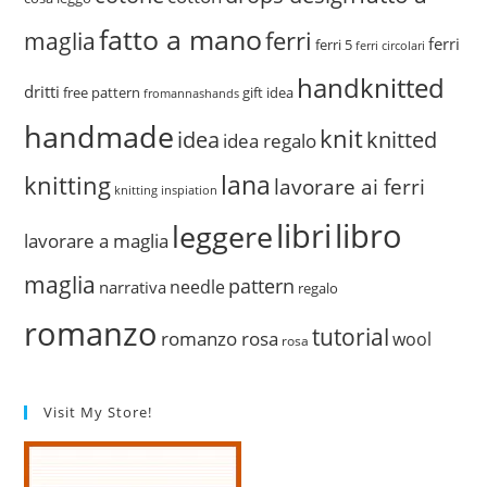
fatto a mano
ferri
maglia
ferri
ferri 5
ferri circolari
handknitted
dritti
free pattern
gift idea
fromannashands
handmade
knit
idea
knitted
idea regalo
lana
knitting
lavorare ai ferri
knitting inspiation
libri
libro
leggere
lavorare a maglia
maglia
pattern
needle
narrativa
regalo
romanzo
tutorial
romanzo rosa
wool
rosa
Visit My Store!