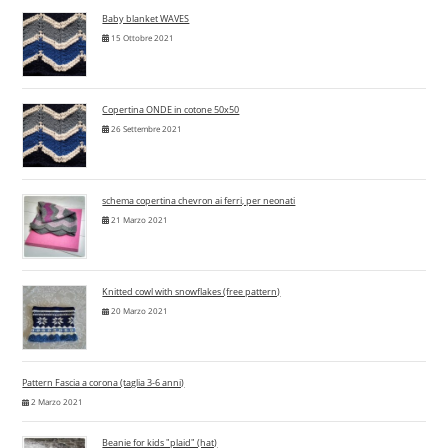
Baby blanket WAVES
15 Ottobre 2021
Copertina ONDE in cotone 50x50
26 Settembre 2021
schema copertina chevron ai ferri, per neonati
21 Marzo 2021
Knitted cowl with snowflakes (free pattern)
20 Marzo 2021
Pattern Fascia a corona (taglia 3-6 anni)
2 Marzo 2021
Beanie for kids "plaid" (hat)