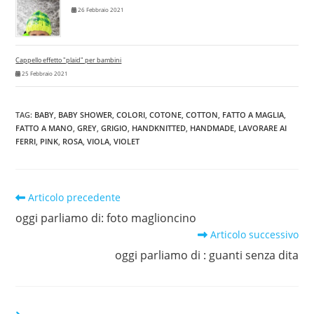
26 Febbraio 2021
Cappello effetto "plaid" per bambini
25 Febbraio 2021
TAG
:
BABY
,
BABY SHOWER
,
COLORI
,
COTONE
,
COTTON
,
FATTO A MAGLIA
,
FATTO A MANO
,
GREY
,
GRIGIO
,
HANDKNITTED
,
HANDMADE
,
LAVORARE AI
FERRI
,
PINK
,
ROSA
,
VIOLA
,
VIOLET
Leggi
Articolo precedente
altri
oggi parliamo di: foto maglioncino
articoli
Articolo successivo
oggi parliamo di : guanti senza dita