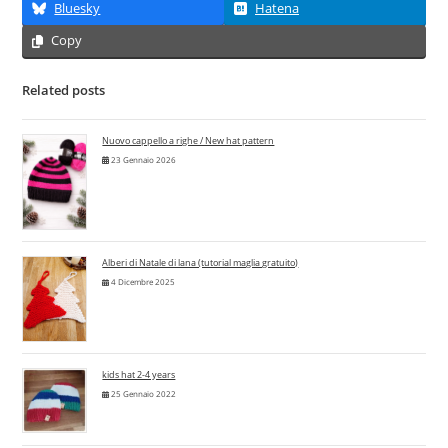
Bluesky
Hatena
Copy
Related posts
Nuovo cappello a righe / New hat pattern
23 Gennaio 2026
Alberi di Natale di lana (tutorial maglia gratuito)
4 Dicembre 2025
kids hat 2-4 years
25 Gennaio 2022