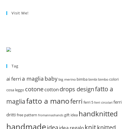
Visit Me!
Tag
a maglia
baby
ai ferri
bimba
colori
big merino
bimbi
bimbo
fatto a
drops design
cotone
cotton
cosa leggo
fatto a mano
ferri
maglia
ferri
ferri 5
ferri circolari
handknitted
dritti
free pattern
gift idea
fromannashands
handmade
knit
idea
knitted
idea regalo