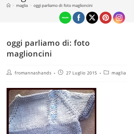
>
maglia
>
oggi parliamo di: foto maglioncini
oggi parliamo di: foto
maglioncini
Autore
Articolo
Categoria
fromannashands
27 Luglio 2015
maglia
dell'articolo:
pubblicato:
dell'articolo: