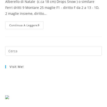
Alberello di Natale (c.ca 18 cm) Drops Snow ) o similare
Ferri dritti 9 Montare 25 maglie F1 - diritto F da 2 a 13 - 1D,
2 maglie insieme, diritto…
Alberi
Continua A Leggere
Di
Natale
Di
Lana
(tutorial
Maglia
Gratuito)
Visit Me!