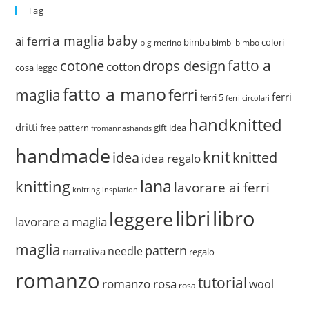
Tag
a maglia
baby
ai ferri
bimba
colori
big merino
bimbi
bimbo
fatto a
drops design
cotone
cotton
cosa leggo
fatto a mano
ferri
maglia
ferri
ferri 5
ferri circolari
handknitted
dritti
free pattern
gift idea
fromannashands
handmade
knit
idea
knitted
idea regalo
lana
knitting
lavorare ai ferri
knitting inspiation
libri
libro
leggere
lavorare a maglia
maglia
pattern
needle
narrativa
regalo
romanzo
tutorial
romanzo rosa
wool
rosa