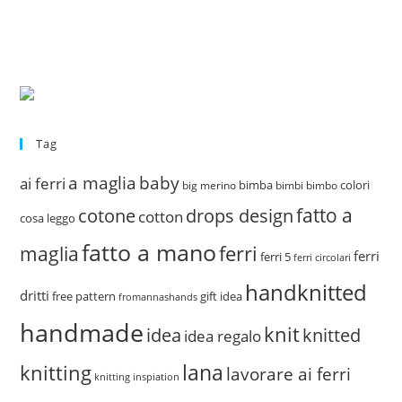
Tag
a maglia
baby
ai ferri
bimba
colori
big merino
bimbi
bimbo
fatto a
drops design
cotone
cotton
cosa leggo
fatto a mano
ferri
maglia
ferri
ferri 5
ferri circolari
handknitted
dritti
free pattern
gift idea
fromannashands
handmade
knit
idea
knitted
idea regalo
lana
knitting
lavorare ai ferri
knitting inspiation