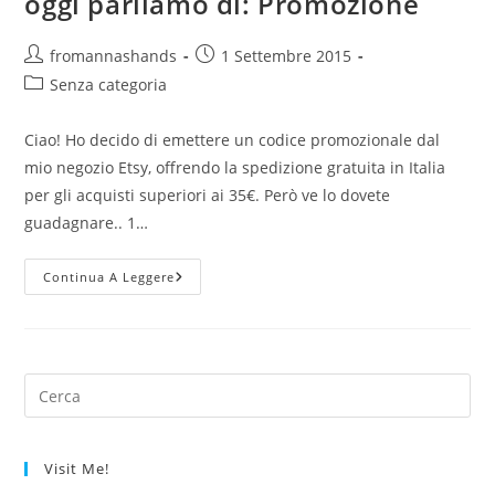
oggi parliamo di: Promozione
Autore
Articolo
fromannashands
1 Settembre 2015
dell'articolo:
pubblicato:
Categoria
Senza categoria
dell'articolo:
Ciao! Ho decido di emettere un codice promozionale dal
mio negozio Etsy, offrendo la spedizione gratuita in Italia
per gli acquisti superiori ai 35€. Però ve lo dovete
guadagnare.. 1…
Oggi
Continua A Leggere
Parliamo
Di:
Promozione
Visit Me!