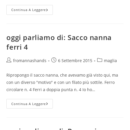
Oggi
Continua A Leggere
Parliamo
Di:
Sottopentola
Colorati
oggi parliamo di: Sacco nanna
ferri 4
Autore
Articolo
Categoria
fromannashands
6 Settembre 2015
maglia
dell'articolo:
pubblicato:
dell'articolo:
Ripropongo il sacco nanna, che avevamo già visto qui, ma
con un diverso "motivo" e con un filato più sottile. Ferro
circolare n. 4 Ferri a doppia punta n. 4 Io ho…
Oggi
Continua A Leggere
Parliamo
Di:
Sacco
Nanna
Ferri
4