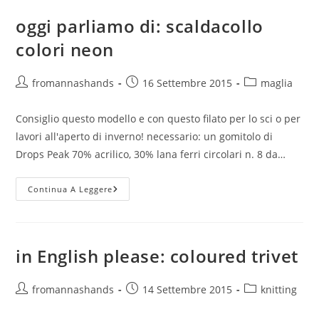
oggi parliamo di: scaldacollo
colori neon
Autore
Articolo
Categoria
fromannashands
16 Settembre 2015
maglia
dell'articolo:
pubblicato:
dell'articolo:
Consiglio questo modello e con questo filato per lo sci o per
lavori all'aperto di inverno! necessario: un gomitolo di
Drops Peak 70% acrilico, 30% lana ferri circolari n. 8 da…
Oggi
Continua A Leggere
Parliamo
Di:
Scaldacollo
Colori
Neon
in English please: coloured trivet
Autore
Articolo
Categoria
fromannashands
14 Settembre 2015
knitting
dell'articolo:
pubblicato:
dell'articolo: