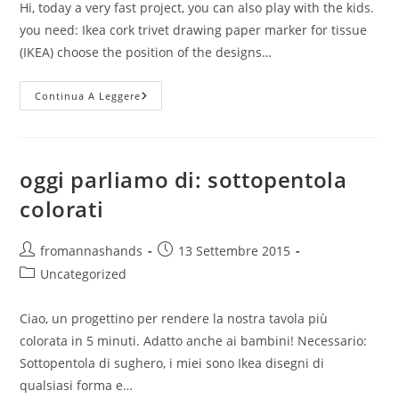
Hi, today a very fast project, you can also play with the kids.
you need: Ikea cork trivet drawing paper marker for tissue
(IKEA) choose the position of the designs…
In
Continua A Leggere
English
Please:
Coloured
Trivet
oggi parliamo di: sottopentola
colorati
Autore
Articolo
fromannashands
13 Settembre 2015
dell'articolo:
pubblicato:
Categoria
Uncategorized
dell'articolo:
Ciao, un progettino per rendere la nostra tavola più
colorata in 5 minuti. Adatto anche ai bambini! Necessario:
Sottopentola di sughero, i miei sono Ikea disegni di
qualsiasi forma e…