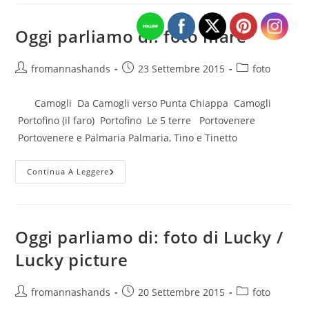
Oggi parliamo di: foto mare
Autore
Articolo
Categoria
fromannashands
23 Settembre 2015
foto
dell'articolo:
pubblicato:
dell'articolo:
Camogli Da Camogli verso Punta Chiappa Camogli
Portofino (il faro) Portofino Le 5 terre Portovenere
Portovenere e Palmaria Palmaria, Tino e Tinetto
Oggi
Continua A Leggere
Parliamo
Di:
Foto
Mare
Oggi parliamo di: foto di Lucky /
Lucky picture
Autore
Articolo
Categoria
fromannashands
20 Settembre 2015
foto
dell'articolo:
pubblicato:
dell'articolo: