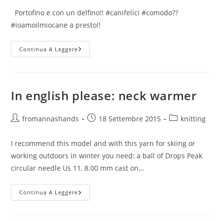
Portofino e con un delfino!! #canifelici #comodo??
#ioamoilmiocane a presto!!
Oggi
Continua A Leggere
Parliamo
Di:
Foto
Di
Lucky
/
In english please: neck warmer
Lucky
Picture
Autore
Articolo
Categoria
fromannashands
18 Settembre 2015
knitting
dell'articolo:
pubblicato:
dell'articolo:
I recommend this model and with this yarn for skiing or
working outdoors in winter you need: a ball of Drops Peak
circular needle Us 11, 8.00 mm cast on…
In
Continua A Leggere
English
Please:
Neck
Warmer